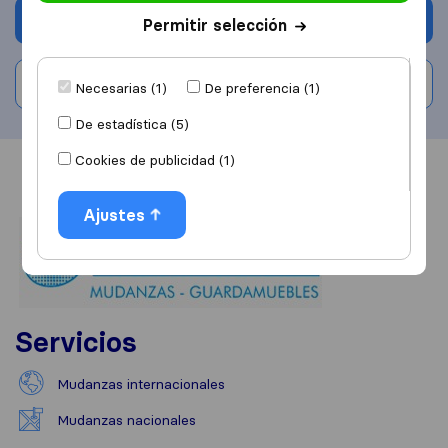
Solicita Presupuestos
Permitir selección
Escribe una valoración
Necesarias (1)
De preferencia (1)
De estadística (5)
Cookies de publicidad (1)
Información
Valoraciones
Fuentes
Ajustes
Servicios
Mudanzas internacionales
Mudanzas nacionales