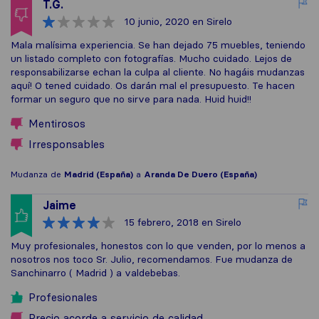
T.G.
10 junio, 2020
en Sirelo
Mala malísima experiencia. Se han dejado 75 muebles, teniendo
un listado completo con fotografías. Mucho cuidado. Lejos de
responsabilizarse echan la culpa al cliente. No hagáis mudanzas
aquí! O tened cuidado. Os darán mal el presupuesto. Te hacen
formar un seguro que no sirve para nada. Huid huid!!
Mentirosos
Irresponsables
Mudanza de
Madrid (España)
a
Aranda De Duero (España)
Jaime
15 febrero, 2018
en Sirelo
Muy profesionales, honestos con lo que venden, por lo menos a
nosotros nos toco Sr. Julio, recomendamos. Fue mudanza de
Sanchinarro ( Madrid ) a valdebebas.
Profesionales
Precio acorde a servicio de calidad