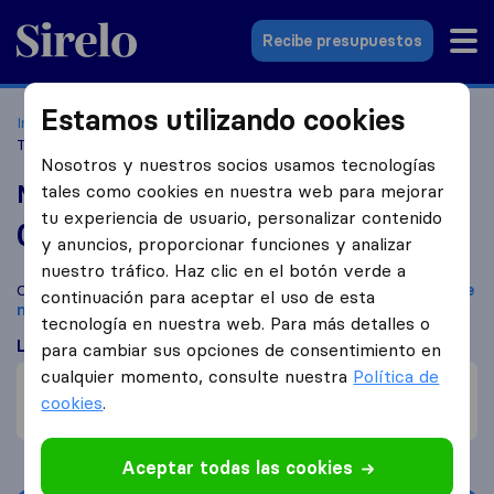
Sirelo.es
Recibe presupuestos
Estamos utilizando cookies
Inicio
Empresas de mudanzas
Madrid
Mudanzas
Transquiron Portes
Nosotros y nuestros socios usamos tecnologías
Mudanzas Transquiron Portes
tales como cookies en nuestra web para mejorar
tu experiencia de usuario, personalizar contenido
0,0
basado en
2
y anuncios, proporcionar funciones y analizar
reseñas de Sirelo y Google
i
nuestro tráfico. Haz clic en el botón verde a
Compara Mudanzas Transquiron Portes con otras
empresas de
continuación para aceptar el uso de esta
mudanzas
de
Madrid
tecnología en nuestra web. Para más detalles o
Lo que dicen los clientes
para cambiar sus opciones de consentimiento en
cualquier momento, consulte nuestra
Política de
Profesional (1)
cookies
.
Precio (1)
Aceptar todas las cookies