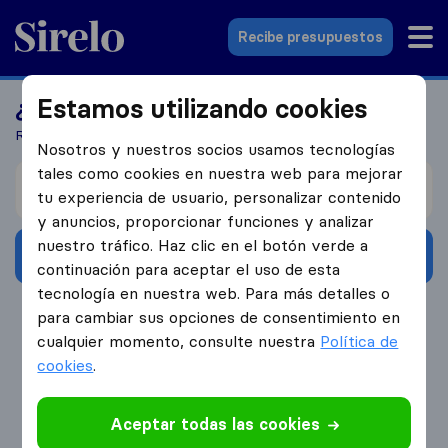
Sirelo.es
Recibe presupuestos
Estamos utilizando cookies
¿Buscas una empresa de mudanzas?
Recibe 5 presupuestos en 3 pasos
Nosotros y nuestros socios usamos tecnologías
tales como cookies en nuestra web para mejorar
Me mudo de
tu experiencia de usuario, personalizar contenido
y anuncios, proporcionar funciones y analizar
nuestro tráfico. Haz clic en el botón verde a
Recibe presupuestos
continuación para aceptar el uso de esta
tecnología en nuestra web. Para más detalles o
4.3
793 Reseñas de Google
para cambiar sus opciones de consentimiento en
cualquier momento, consulte nuestra
Política de
cookies
.
Aceptar todas las cookies