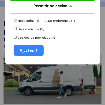
Permitir selección
Inicio
Mudanzas nacionales en España
Necesarias (1)
De preferencia (1)
Mudanzas nacionales en
De estadística (5)
España
Cookies de publicidad (1)
Mejores empresas de mudanzas nacionales,
precios y servicios
Ajustes