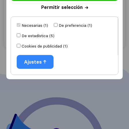
9,6
53
Permitir selección
Detectrans Mudanzas y Guardamuebles
Vilafranca del Penedès
Necesarias (1)
De preferencia (1)
Solicita Presupuestos
Detalles
De estadística (5)
Cookies de publicidad (1)
Ajustes