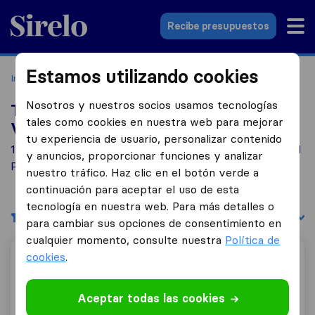
Sirelo.es
Recibe presupuestos
Estamos utilizando cookies
Inicio
Empresas de mudanzas
Vilafranca del Penedès
Nosotros y nuestros socios usamos tecnologías
Top 10 empresas de mudanzas en
tales como cookies en nuestra web para mejorar
Vilafranca del Penedès
tu experiencia de usuario, personalizar contenido
1 empresas de mudanzas encontradas en Vilafranca del
y anuncios, proporcionar funciones y analizar
Penedès
nuestro tráfico. Haz clic en el botón verde a
continuación para aceptar el uso de esta
tecnología en nuestra web. Para más detalles o
Filtrar
Ordenar por:
para cambiar sus opciones de consentimiento en
cualquier momento, consulte nuestra
Política de
cookies
.
Detectrans Mudanzas y Guardamuebles
Aceptar todas las cookies