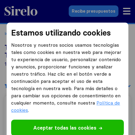
Sirelo.es
Recibe presupuestos
Estamos utilizando cookies
Inicio
Empresas de mudanzas
Tamaraceite
Nosotros y nuestros socios usamos tecnologías
Top 10 empresas de mudanzas en
tales como cookies en nuestra web para mejorar
Tamaraceite
tu experiencia de usuario, personalizar contenido
10 empresas de mudanzas encontradas en Tamaraceite
y anuncios, proporcionar funciones y analizar
nuestro tráfico. Haz clic en el botón verde a
continuación para aceptar el uso de esta
Filtrar
Ordenar por:
tecnología en nuestra web. Para más detalles o
para cambiar sus opciones de consentimiento en
cualquier momento, consulte nuestra
Política de
Gil Stauffer
cookies
.
Aceptar todas las cookies
3,7
166