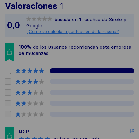
Para ofrecerte una v
Valoraciones
1
Sirelo no es respons
basado en
1
reseñas de Sirelo y
Todas las reseñas re
0,0
Google
¿Cómo se calcula la puntuación de la reseña?
100%
de los usuarios recomiendan esta empresa
de mudanzas
I.D.P.