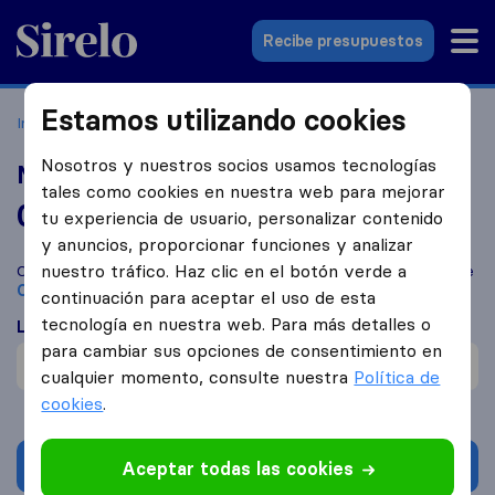
Sirelo.es
Recibe presupuestos
Estamos utilizando cookies
Inicio
Empresas de mudanzas
Coslada
MPG Tránsitos
Nosotros y nuestros socios usamos tecnologías
MPG Tránsitos
tales como cookies en nuestra web para mejorar
0,0
basado en
1
tu experiencia de usuario, personalizar contenido
reseñas de Sirelo y Google
i
y anuncios, proporcionar funciones y analizar
nuestro tráfico. Haz clic en el botón verde a
Compara MPG Tránsitos con otras
empresas de mudanzas
de
Coslada
continuación para aceptar el uso de esta
tecnología en nuestra web. Para más detalles o
Lo que dicen los clientes
para cambiar sus opciones de consentimiento en
Profesional (1)
cualquier momento, consulte nuestra
Política de
cookies
.
Solicita Presupuestos
Aceptar todas las cookies