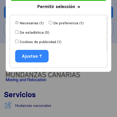
Permitir selección
Solicita Presupuestos
Necesarias (1)
De preferencia (1)
Escribe una valoración
De estadística (5)
Cookies de publicidad (1)
Información
Valoraciones
Fuentes
Ajustes
Servicios
Mudanzas nacionales