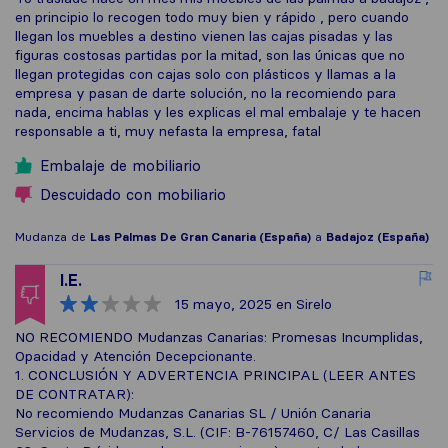
en principio lo recogen todo muy bien y rápido , pero cuando
llegan los muebles a destino vienen las cajas pisadas y las
figuras costosas partidas por la mitad, son las únicas que no
llegan protegidas con cajas solo con plásticos y llamas a la
empresa y pasan de darte solución, no la recomiendo para
nada, encima hablas y les explicas el mal embalaje y te hacen
responsable a ti, muy nefasta la empresa, fatal
Embalaje de mobiliario
Descuidado con mobiliario
Mudanza de
Las Palmas De Gran Canaria (España)
a
Badajoz (España)
I.E.
15 mayo, 2025
en Sirelo
NO RECOMIENDO Mudanzas Canarias: Promesas Incumplidas,
Opacidad y Atención Decepcionante.
1. CONCLUSIÓN Y ADVERTENCIA PRINCIPAL (LEER ANTES
DE CONTRATAR):
No recomiendo Mudanzas Canarias SL / Unión Canaria
Servicios de Mudanzas, S.L. (CIF: B-76157460, C/ Las Casillas