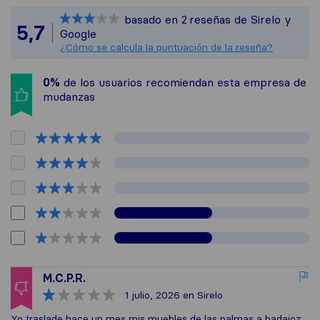
Sirelo no es respons
basado en
2
reseñas de Sirelo y
Todas las reseñas re
5,7
Google
¿Cómo se calcula la puntuación de la reseña?
0%
de los usuarios recomiendan esta empresa de
mudanzas
M.C.P.R.
1 julio, 2026
en Sirelo
Yo traslade hace un mes mis muebles de las palmas a badajoz ,