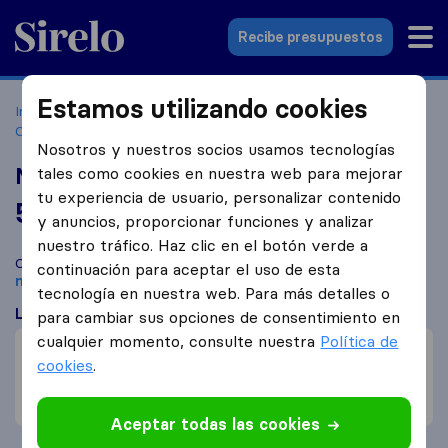
Sirelo.es
Recibe presupuestos
Estamos utilizando cookies
Inicio
Empresas de mudanzas
Las Palmas de Gran
Canaria
Mudanzas Canarias S.L.
Nosotros y nuestros socios usamos tecnologías
Mudanzas Canarias S.L.
tales como cookies en nuestra web para mejorar
tu experiencia de usuario, personalizar contenido
5,7
basado en
2
y anuncios, proporcionar funciones y analizar
reseñas de Sirelo y Google
i
nuestro tráfico. Haz clic en el botón verde a
Compara Mudanzas Canarias S.L. con otras
empresas de
continuación para aceptar el uso de esta
mudanzas
de
Las Palmas de Gran Canaria
tecnología en nuestra web. Para más detalles o
Lo que dicen los clientes
para cambiar sus opciones de consentimiento en
cualquier momento, consulte nuestra
Política de
Precio (1)
cookies
.
Embalaje de mobiliario (1)
Incumplimiento de los plazos (1)
Aceptar todas las cookies