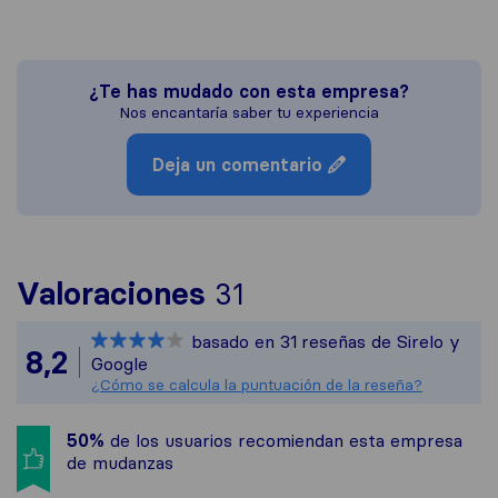
¿Te has mudado con esta empresa?
Nos encantaría saber tu experiencia
Deja un comentario
Para ofrecerte una
Valoraciones
31
Sirelo no es respon
basado en
31
reseñas de Sirelo y
Todas las reseñas r
8,2
Google
¿Cómo se calcula la puntuación de la reseña?
50%
de los usuarios recomiendan esta empresa
de mudanzas