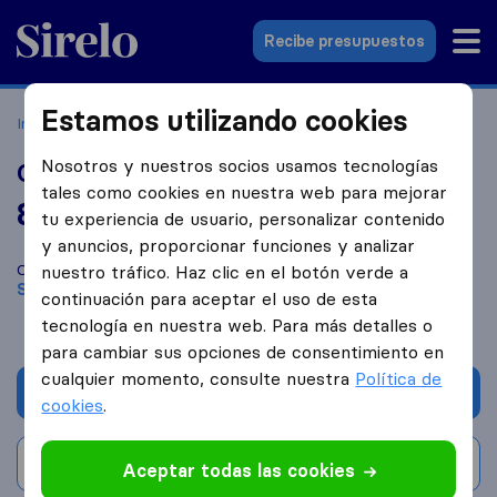
Sirelo.es
Recibe presupuestos
Estamos utilizando cookies
Inicio
Empresas de mudanzas
Santander
Catradi
Nosotros y nuestros socios usamos tecnologías
Catradi
tales como cookies en nuestra web para mejorar
8,2
basado en
31
tu experiencia de usuario, personalizar contenido
reseñas de Sirelo y Google
i
y anuncios, proporcionar funciones y analizar
Compara Catradi con otras
empresas de mudanzas
de
nuestro tráfico. Haz clic en el botón verde a
Santander
continuación para aceptar el uso de esta
tecnología en nuestra web. Para más detalles o
para cambiar sus opciones de consentimiento en
cualquier momento, consulte nuestra
Política de
Solicita Presupuestos
cookies
.
Escribe una valoración
Aceptar todas las cookies