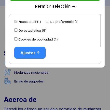
Permitir selección
Información
Valoraciones
Fuentes
Necesarias (1)
De preferencia (1)
De estadística (5)
Cookies de publicidad (1)
Servicios
Ajustes
Mudanzas internacionales
Mudanzas nacionales
Envío de paquetes
Acerca de
Catradi les ofrece un servicio completo de mudanzas.