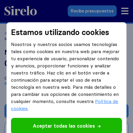
Sirelo.es
Recibe presupuestos
Estamos utilizando cookies
Inicio
Empresas de mudanzas
Sant Quirze del Vallès
Mudanzas Sant Cugat
Nosotros y nuestros socios usamos tecnologías
Mudanzas Sant Cugat
tales como cookies en nuestra web para mejorar
tu experiencia de usuario, personalizar contenido
0,0
basado en
0
y anuncios, proporcionar funciones y analizar
reseñas de Sirelo y Google
i
nuestro tráfico. Haz clic en el botón verde a
Compara Mudanzas Sant Cugat con otras
empresas de
continuación para aceptar el uso de esta
mudanzas
de
Sant Quirze del Vallès
tecnología en nuestra web. Para más detalles o
para cambiar sus opciones de consentimiento en
cualquier momento, consulte nuestra
Política de
cookies
.
Solicita Presupuestos
Aceptar todas las cookies
Escribe una valoración