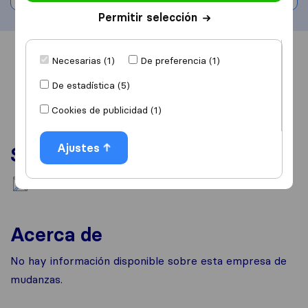
Permitir selección
Información
Valoraciones
Fuentes
Necesarias (1)
De preferencia (1)
De estadística (5)
Cookies de publicidad (1)
Ajustes
Servicios
Mudanzas nacionales
Acerca de
No hay información disponible sobre esta empresa de
mudanzas.