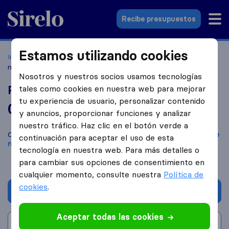
Sirelo.es
Recibe presupuestos
Estamos utilizando cookies
Inicio
Empresas de mudanzas
Oviedo
Portes y
mudanzas Abraham
Nosotros y nuestros socios usamos tecnologías
Portes y mudanzas Abraham
tales como cookies en nuestra web para mejorar
tu experiencia de usuario, personalizar contenido
0,0
basado en
0
y anuncios, proporcionar funciones y analizar
reseñas de Sirelo y Google
i
nuestro tráfico. Haz clic en el botón verde a
Compara Portes y mudanzas Abraham con otras
empresas de
continuación para aceptar el uso de esta
mudanzas
de
Oviedo
tecnología en nuestra web. Para más detalles o
para cambiar sus opciones de consentimiento en
cualquier momento, consulte nuestra
Política de
cookies
.
Solicita Presupuestos
Aceptar todas las cookies
Escribe una valoración