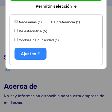
Permitir selección
Información
Valoraciones
Fuentes
Necesarias (1)
De preferencia (1)
De estadística (5)
Cookies de publicidad (1)
Ajustes
Servicios
Mudanzas nacionales
Acerca de
No hay información disponible sobre esta empresa de
mudanzas.