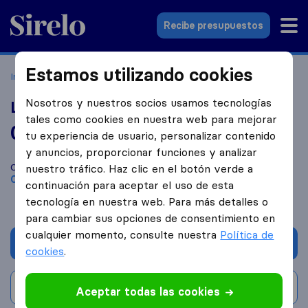
Sirelo.es
Recibe presupuestos
Estamos utilizando cookies
Inicio
Empresas de mudanzas
Oviedo
Logixpress
Nosotros y nuestros socios usamos tecnologías
Logixpress
tales como cookies en nuestra web para mejorar
0,0
basado en
0
tu experiencia de usuario, personalizar contenido
reseñas de Sirelo y Google
i
y anuncios, proporcionar funciones y analizar
Compara Logixpress con otras
empresas de mudanzas
de
nuestro tráfico. Haz clic en el botón verde a
Oviedo
continuación para aceptar el uso de esta
tecnología en nuestra web. Para más detalles o
para cambiar sus opciones de consentimiento en
cualquier momento, consulte nuestra
Política de
Solicita Presupuestos
cookies
.
Escribe una valoración
Aceptar todas las cookies