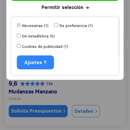
Mudanzas JPH
Permitir selección
Oviedo
Necesarias (1)
De preferencia (1)
Solicita Presupuestos
Detalles
De estadística (5)
Cookies de publicidad (1)
Mudanzas Manzano
Ajustes
9,6
134
Mudanzas Manzano
Oviedo
Solicita Presupuestos
Detalles