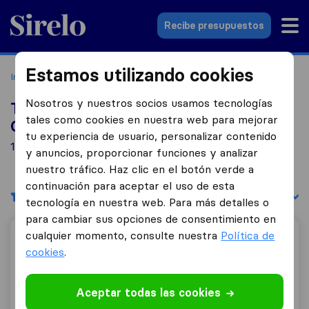
Sirelo.es
Recibe presupuestos
Estamos utilizando cookies
Inicio
Empresas de mudanzas
Oviedo
Nosotros y nuestros socios usamos tecnologías
Top 10 empresas de mudanzas en
tales como cookies en nuestra web para mejorar
Oviedo
tu experiencia de usuario, personalizar contenido
10 empresas de mudanzas encontradas en Oviedo
y anuncios, proporcionar funciones y analizar
nuestro tráfico. Haz clic en el botón verde a
continuación para aceptar el uso de esta
Filtrar
Ordenar por:
tecnología en nuestra web. Para más detalles o
para cambiar sus opciones de consentimiento en
cualquier momento, consulte nuestra
Política de
Mudanzas JPH
cookies
.
Aceptar todas las cookies
10,0
88