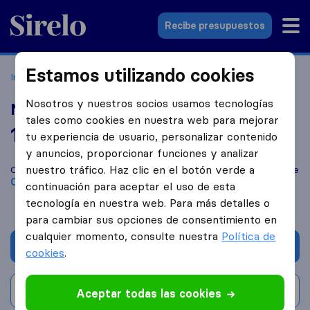
Sirelo.es
Recibe presupuestos
Estamos utilizando cookies
Inicio
Empresas de mudanzas
Oviedo
Mudanzas JPH
Nosotros y nuestros socios usamos tecnologías
Mudanzas JPH
tales como cookies en nuestra web para mejorar
10,0
basado en
88
tu experiencia de usuario, personalizar contenido
reseñas de Sirelo y Google
i
y anuncios, proporcionar funciones y analizar
nuestro tráfico. Haz clic en el botón verde a
Compara Mudanzas JPH con otras
empresas de mudanzas
de
Oviedo
continuación para aceptar el uso de esta
tecnología en nuestra web. Para más detalles o
para cambiar sus opciones de consentimiento en
cualquier momento, consulte nuestra
Política de
Solicita Presupuestos
cookies
.
Escribe una valoración
Aceptar todas las cookies