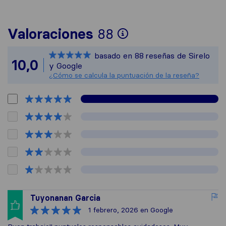
Para ofrecerte 
Valoraciones
88
Sirelo no es res
basado en
88
reseñas de Sirelo
Todas las reseña
10,0
y Google
¿Cómo se calcula la puntuación de la reseña?
Tuyonanan Garcia
1 febrero, 2026
en Google