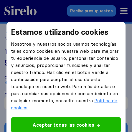
Sirelo.es
Recibe presupuestos
Estamos utilizando cookies
Inicio
Empresas de mudanzas
Madrid
Transportes Y
Mudanzas Gilmer
Nosotros y nuestros socios usamos tecnologías
Transportes Y Mudanzas Gilmer
tales como cookies en nuestra web para mejorar
tu experiencia de usuario, personalizar contenido
9,4
basado en
58
y anuncios, proporcionar funciones y analizar
reseñas de Sirelo y Google
i
nuestro tráfico. Haz clic en el botón verde a
Compara Transportes Y Mudanzas Gilmer con otras
empresas
continuación para aceptar el uso de esta
de mudanzas
de
Madrid
tecnología en nuestra web. Para más detalles o
Lo que dicen los clientes
para cambiar sus opciones de consentimiento en
cualquier momento, consulte nuestra
Política de
Cuidadosos con mobiliario (1)
cookies
.
Aceptar todas las cookies
Solicita Presupuestos