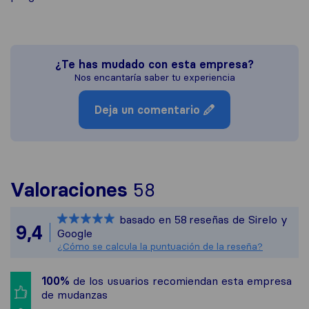
¿Te has mudado con esta empresa?
Nos encantaría saber tu experiencia
Deja un comentario
Para ofrecerte una
Valoraciones
58
Sirelo no es respo
basado en
58
reseñas de Sirelo y
Todas las reseñas 
9,4
Google
¿Cómo se calcula la puntuación de la reseña?
100%
de los usuarios recomiendan esta empresa
de mudanzas