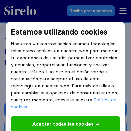
Sirelo.es
Recibe presupuestos
Estamos utilizando cookies
Inicio
Empresas de mudanzas
Madrid
MUDANZAS
HNOS TAPIA
Nosotros y nuestros socios usamos tecnologías
MUDANZAS HNOS TAPIA
tales como cookies en nuestra web para mejorar
tu experiencia de usuario, personalizar contenido
0,0
basado en
0
y anuncios, proporcionar funciones y analizar
reseñas de Sirelo y Google
i
nuestro tráfico. Haz clic en el botón verde a
Compara MUDANZAS HNOS TAPIA con otras
empresas de
continuación para aceptar el uso de esta
mudanzas
de
Madrid
tecnología en nuestra web. Para más detalles o
para cambiar sus opciones de consentimiento en
cualquier momento, consulte nuestra
Política de
cookies
.
Solicita Presupuestos
Aceptar todas las cookies
Escribe una valoración