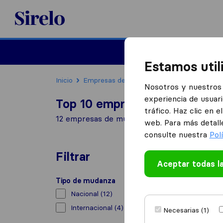
Sirelo.es
Mudanzas
Mudanzas in
Estamos util
Inicio
Empresas de mudanzas
Granada
Nosotros y nuestros 
experiencia de usuari
Top 10 empresas de mudanza
tráfico. Haz clic en 
12 empresas de mudanzas encontradas en G
web. Para más detall
consulte nuestra
Pol
Filtrar
Aceptar todas l
Tipo de mudanza
Nacional
(12)
Internacional
(4)
Necesarias (1)