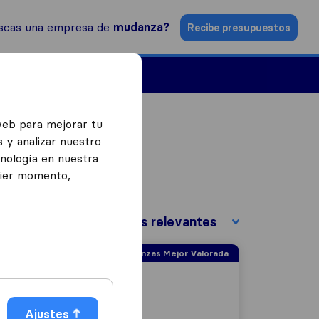
scas una empresa de
mudanza?
Recibe presupuestos
Empresas de mudanzas
web para mejorar tu
 y analizar nuestro
cnología en nuestra
uier momento,
Ordenar por:
Empresa de Mudanzas Mejor Valorada
Ajustes