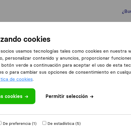
¿Bu
ternacionales
Contenedores marítimos
Servicios
izando cookies
socios usamos tecnologías tales como cookies en nuestra 
o, personalizar contenido y anuncios, proporcionar funciones
s en Granada
el botón verde a continuación para aceptar el uso de esta te
ranada
es o para cambiar sus opciones de consentimiento en cualq
ítica de cookies
.
Resultados
as cookies
Permitir selección
Mudanzas Y Guardamuebles La Seda
De preferencia (1)
De estadística (5)