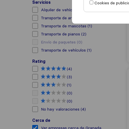
Servicios
Cookies de publici
Alquiler de vehículo con conductor
(1)
Transporte de arte
(5)
Transporte de mascotas
(1)
Transporte de pianos
(2)
Envío de paquetes
(0)
Transporte de vehículos
(1)
Rating
(4)
(3)
(1)
(0)
(0)
No hay valoraciones
(4)
Cerca de
Ver empresas cerca de Granada