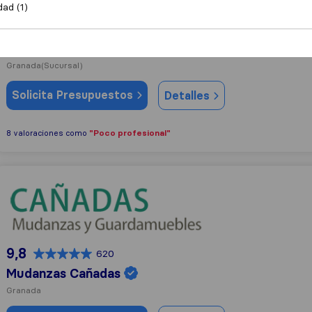
dad (1)
8,9
104
Mudanzas Y Guardamuebles La Seda
Granada
(Sucursal)
Solicita Presupuestos
Detalles
"Poco profesional"
8 valoraciones como
Mudanzas Cañadas
9,8
620
Mudanzas Cañadas
Granada