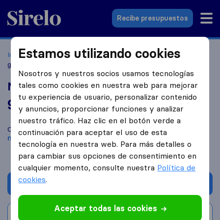
Sirelo.es
Recibe presupuestos
Estamos utilizando cookies
Inicio
Empresas de mudanzas
Granada
Mudanzas Luna
granada
Nosotros y nuestros socios usamos tecnologías
Mudanzas Luna granada
tales como cookies en nuestra web para mejorar
tu experiencia de usuario, personalizar contenido
9,2
basado en
557
y anuncios, proporcionar funciones y analizar
reseñas de Sirelo y Google
i
nuestro tráfico. Haz clic en el botón verde a
Compara Mudanzas Luna granada con otras
empresas de
continuación para aceptar el uso de esta
mudanzas
de
Granada
tecnología en nuestra web. Para más detalles o
para cambiar sus opciones de consentimiento en
cualquier momento, consulte nuestra
Política de
cookies
.
Solicita Presupuestos
Aceptar todas las cookies
Escribe una valoración