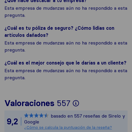
¿Qué hace destacar a tu empresa?
Esta empresa de mudanzas aún no ha respondido a esta
pregunta.
¿Cuál es tu póliza de seguro? ¿Cómo lidias con
artículos dañados?
Esta empresa de mudanzas aún no ha respondido a esta
pregunta.
¿Cuál es el mejor consejo que le darías a un cliente?
Esta empresa de mudanzas aún no ha respondido a esta
pregunta.
Para ofrecerte
Valoraciones
557
Sirelo no es re
basado en
557
reseñas de Sirelo y
Todas las reseñ
9,2
Google
¿Cómo se calcula la puntuación de la reseña?