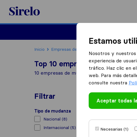
Sirelo.es
Mudanzas
Mudanzas in
Estamos util
Inicio
Empresas de mudanzas
El Sebadal
Nosotros y nuestros 
experiencia de usuari
Top 10 empresas de mudanzas
tráfico. Haz clic en 
10 empresas de mudanzas encontradas en El
web. Para más detall
consulte nuestra
Pol
Filtrar
Aceptar todas l
Tipo de mudanza
Nacional
(8)
Internacional
(5)
Necesarias (1)