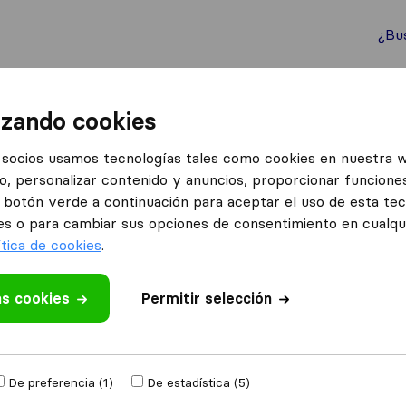
¿Bu
ternacionales
Contenedores marítimos
Servicios
izando cookies
socios usamos tecnologías tales como cookies en nuestra 
o, personalizar contenido y anuncios, proporcionar funciones
 en El Sebadal
el botón verde a continuación para aceptar el uso de esta te
 Sebadal
es o para cambiar sus opciones de consentimiento en cualq
ítica de cookies
.
Resultados
as cookies
Permitir selección
Gil Stauffer
De preferencia (1)
De estadística (5)