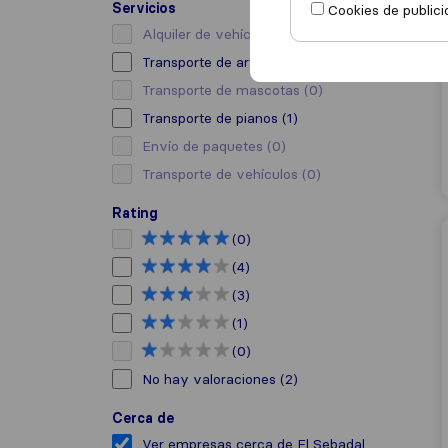
Servicios
Cookies de publici
Alquiler de vehículo con conductor
(0)
Transporte de arte
(2)
Transporte de mascotas
(0)
Transporte de pianos
(1)
Envío de paquetes
(0)
Transporte de vehículos
(0)
Rating
(0)
(4)
(3)
(1)
(0)
No hay valoraciones
(2)
Cerca de
Ver empresas cerca de El Sebadal