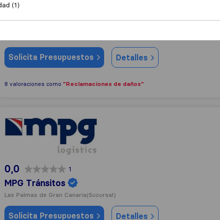
dad (1)
3,7
166
Gil Stauffer
Las Palmas de Gran Canaria
(Sucursal)
Solicita Presupuestos
Detalles
"Reclamaciones de daños"
8 valoraciones como
MPG Tránsitos
0,0
1
MPG Tránsitos
Las Palmas de Gran Canaria
(Sucursal)
Solicita Presupuestos
Detalles