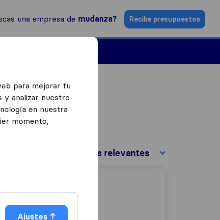
scas una empresa de
mudanza?
Recibe presupuestos
Empresas de mudanzas
web para mejorar tu
 y analizar nuestro
cnología en nuestra
uier momento,
Ordenar por:
Ajustes