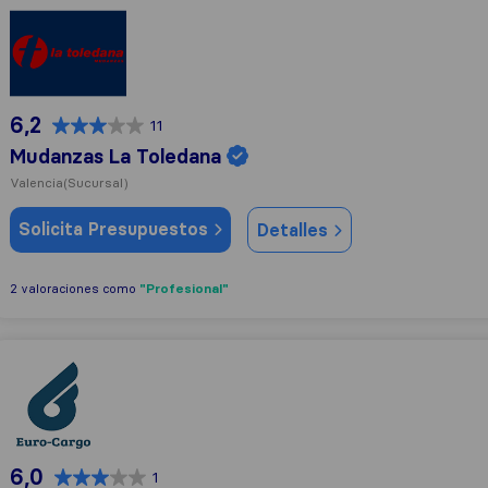
Mudanzas La Toledana
6,2
11
Mudanzas La Toledana
Valencia
(Sucursal)
Solicita Presupuestos
Detalles
"Profesional"
2 valoraciones como
Euro-Cargo
6,0
1