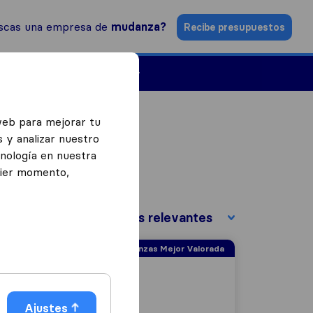
scas una empresa de
mudanza?
Recibe presupuestos
Empresas de mudanzas
web para mejorar tu
 y analizar nuestro
cnología en nuestra
uier momento,
Ordenar por:
Empresa de Mudanzas Mejor Valorada
Ajustes