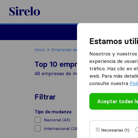
Sirelo.es
Mudanzas
Mudanzas in
Estamos util
Inicio
Empresas de mudanzas
Alboraya (Valen
Nosotros y nuestros 
experiencia de usuari
Top 10 empresas de mudanzas
tráfico. Haz clic en 
48 empresas de mudanzas encontradas en Al
web. Para más detall
consulte nuestra
Pol
Filtrar
Aceptar todas l
Tipo de mudanza
Nacional
(43)
Internacional
(24)
Necesarias (1)