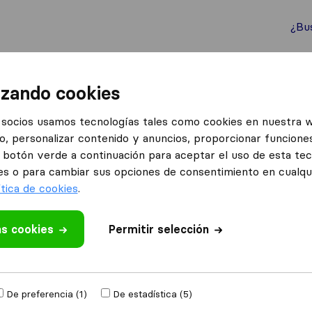
¿Bu
ternacionales
Contenedores marítimos
Servicios
izando cookies
cia)
socios usamos tecnologías tales como cookies en nuestra 
o, personalizar contenido y anuncios, proporcionar funciones
 en Alboraya (Valencia)
el botón verde a continuación para aceptar el uso de esta te
boraya (Valencia)
es o para cambiar sus opciones de consentimiento en cualq
ítica de cookies
.
Resultados
as cookies
Permitir selección
Mudanzas Y Guardamuebles La Seda
De preferencia (1)
De estadística (5)