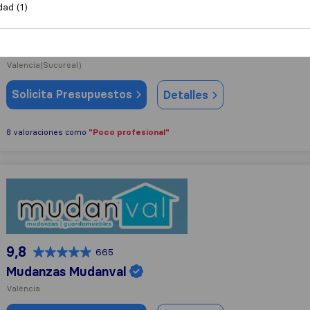
dad (1)
8,9
104
Mudanzas Y Guardamuebles La Seda
Valencia
(Sucursal)
Solicita Presupuestos
Detalles
"Poco profesional"
8 valoraciones como
Mudanzas Mudanval
9,8
665
Mudanzas Mudanval
València