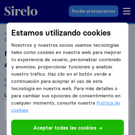
Sirelo.es
Recibe presupuestos
Estamos utilizando cookies
Inicio
Empresas de mudanzas
Mieres
Mudanzas El
Chapo
Nosotros y nuestros socios usamos tecnologías
tales como cookies en nuestra web para mejorar
Mudanzas El Chapo
tu experiencia de usuario, personalizar contenido
4,6
basado en
5
y anuncios, proporcionar funciones y analizar
reseñas de Sirelo y Google
i
nuestro tráfico. Haz clic en el botón verde a
Compara Mudanzas El Chapo con otras
empresas de
continuación para aceptar el uso de esta
mudanzas
de
Mieres
tecnología en nuestra web. Para más detalles o
Lo que dicen los clientes
para cambiar sus opciones de consentimiento en
cualquier momento, consulte nuestra
Política de
Precio (1)
cookies
.
Reclamaciones de daños (2)
Aceptar todas las cookies