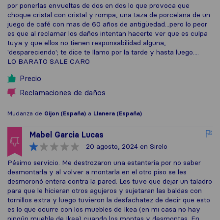
por ponerlas envueltas de dos en dos lo que provoca que
choque cristal con cristal y rompa, una taza de porcelana de un
juego de café con mas de 60 años de antigüedad...pero lo peor
es que al reclamar los daños intentan hacerte ver que es culpa
tuya y que ellos no tienen responsabilidad alguna,
'despareciendo'; te dice te llamo por la tarde y hasta luego....
LO BARATO SALE CARO
Precio
Reclamaciones de daños
Mudanza de
Gijon (España)
a
Llanera (España)
Mabel Garcia Lucas
20 agosto, 2024
en Sirelo
Pésimo servicio. Me destrozaron una estantería por no saber
desmontarla y al volver a montarla en el otro piso se les
desmoronó entera contra la pared. Les tuve que dejar un taladro
para que le hicieran otros agujeros y sujetaran las baldas con
tornillos extra y luego tuvieron la desfachatez de decir que esto
es lo que ocurre con los muebles de Ikea (en mi casa no hay
ningún mueble de Ikea) cuando los montas y desmontas. En