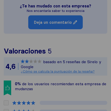
¿Te has mudado con esta empresa?
Nos encantaría saber tu experiencia
Deja un comentario
Para ofrecerte una 
Valoraciones
5
Sirelo no es respons
basado en
5
reseñas de Sirelo y
Todas las reseñas re
4,6
Google
¿Cómo se calcula la puntuación de la reseña?
0%
de los usuarios recomiendan esta empresa de
mudanzas