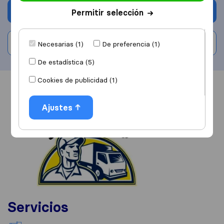
Solicita Presupuestos
Permitir selección
Escribe una valoración
Necesarias (1)
De preferencia (1)
De estadística (5)
Cookies de publicidad (1)
Información
Valoraciones
Fuentes
Ajustes
Servicios