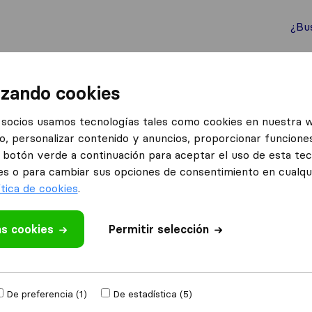
¿Bu
ternacionales
Contenedores marítimos
Servicios
izando cookies
socios usamos tecnologías tales como cookies en nuestra 
o, personalizar contenido y anuncios, proporcionar funciones
el botón verde a continuación para aceptar el uso de esta te
es o para cambiar sus opciones de consentimiento en cualq
ítica de cookies
.
mudo a
Recibe presu
as cookies
Permitir selección
4.3
793 Reseñas de Google
danzas anuales
De preferencia (1)
De estadística (5)