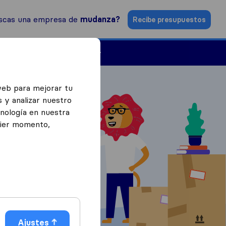
scas una empresa de
mudanza?
Recibe presupuestos
Empresas de mudanzas
web para mejorar tu
 y analizar nuestro
cnología en nuestra
uier momento,
puestos
Ajustes