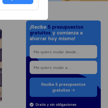
¡Recibe
5 presupuestos
gratuitos
y comienza a
ahorrar hoy mismo!
Recibe 5 presupuestos
gratuitos
Gratis y sin obligaciones