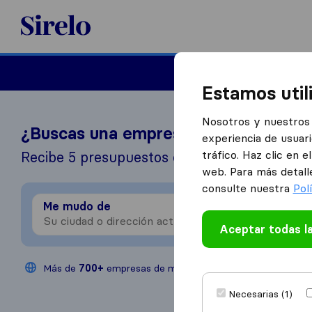
Sirelo.es
Mudanzas
Mudanzas in
Estamos util
Nosotros y nuestros 
¿Buscas una empresa de mudanzas?
experiencia de usuari
tráfico. Haz clic en 
Recibe 5 presupuestos en 3 pasos
web. Para más detall
consulte nuestra
Pol
Me mudo de
Me 
Aceptar todas l
Más de
700+
empresas de mudanzas
200,000
mu
Necesarias (1)