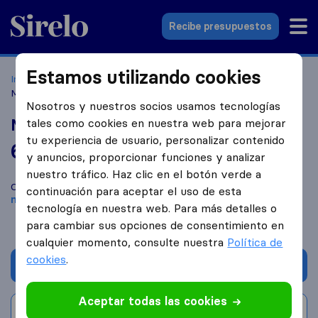
Sirelo.es
Recibe presupuestos
Estamos utilizando cookies
Inicio
Empresas de mudanzas
Torrejón de Ardoz
Mudanzas Clara del Rey
Nosotros y nuestros socios usamos tecnologías
Mudanzas Clara del Rey
tales como cookies en nuestra web para mejorar
tu experiencia de usuario, personalizar contenido
6,4
basado en
9
y anuncios, proporcionar funciones y analizar
reseñas de Sirelo y Google
i
nuestro tráfico. Haz clic en el botón verde a
Compara Mudanzas Clara del Rey con otras
empresas de
continuación para aceptar el uso de esta
mudanzas
de
Torrejón de Ardoz
tecnología en nuestra web. Para más detalles o
para cambiar sus opciones de consentimiento en
cualquier momento, consulte nuestra
Política de
cookies
.
Solicita Presupuestos
Aceptar todas las cookies
Escribe una valoración