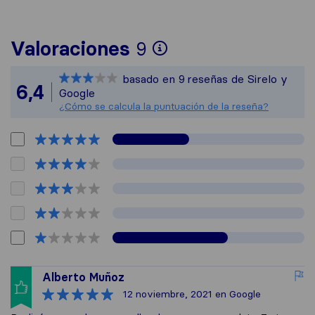
Para ofrecerte un
Valoraciones
9
Sirelo no es resp
basado en
9
reseñas de Sirelo y
Todas las reseñas
6,4
Google
¿Cómo se calcula la puntuación de la reseña?
Alberto Muñoz
12 noviembre, 2021
en Google