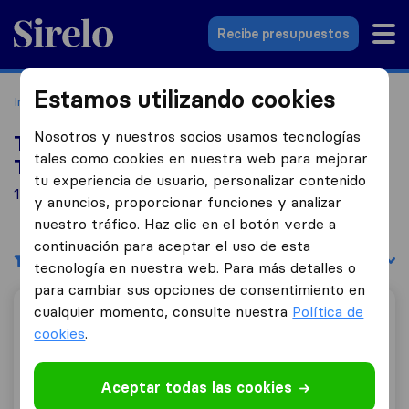
Sirelo.es
Recibe presupuestos
Estamos utilizando cookies
Inicio
Empresas de mudanzas
Terrassa
Nosotros y nuestros socios usamos tecnologías
Top 10 empresas de mudanzas en
tales como cookies en nuestra web para mejorar
Terrassa
tu experiencia de usuario, personalizar contenido
15 empresas de mudanzas encontradas en Terrassa
y anuncios, proporcionar funciones y analizar
nuestro tráfico. Haz clic en el botón verde a
continuación para aceptar el uso de esta
Filtrar
Ordenar por:
tecnología en nuestra web. Para más detalles o
para cambiar sus opciones de consentimiento en
cualquier momento, consulte nuestra
Política de
Mudanzas Lepanto
cookies
.
Aceptar todas las cookies
9,2
562