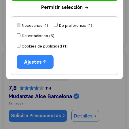
Mudanzas Lepanto
Permitir selección
Sabadell
Solicita Presupuestos
Detalles
Necesarias (1)
De preferencia (1)
De estadística (5)
"Eficiente"
1 valoraciones como
Cookies de publicidad (1)
Mudanzas Alce Barcelona
Ajustes
7,8
114
Mudanzas Alce Barcelona
Terrassa
Solicita Presupuestos
Detalles