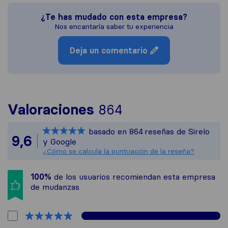
¿Te has mudado con esta empresa?
Nos encantaría saber tu experiencia
Deja un comentario
Para ofrecerte un
Valoraciones
864
Sirelo no es resp
basado en
864
reseñas de Sirelo
Todas las reseñas
9,6
y Google
¿Cómo se calcula la puntuación de la reseña?
100%
de los usuarios recomiendan esta empresa
de mudanzas