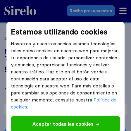
Sirelo.es
Recibe presupuestos
Estamos utilizando cookies
Inicio
Empresas de mudanzas
Girona
METRECUBIC
Girona | Alquiler de Trasteros y Mudanzas
Nosotros y nuestros socios usamos tecnologías
METRECUBIC Girona | Alquiler de
tales como cookies en nuestra web para mejorar
Trasteros y Mudanzas
tu experiencia de usuario, personalizar contenido
y anuncios, proporcionar funciones y analizar
9,6
basado en
864
nuestro tráfico. Haz clic en el botón verde a
reseñas de Sirelo y Google
i
continuación para aceptar el uso de esta
Compara METRECUBIC Girona | Alquiler de Trasteros y
tecnología en nuestra web. Para más detalles o
Mudanzas con otras
empresas de mudanzas
de
Girona
para cambiar sus opciones de consentimiento en
Lo que dicen los clientes
cualquier momento, consulte nuestra
Política de
cookies
.
Cuidadosos con mobiliario (1)
Aceptar todas las cookies