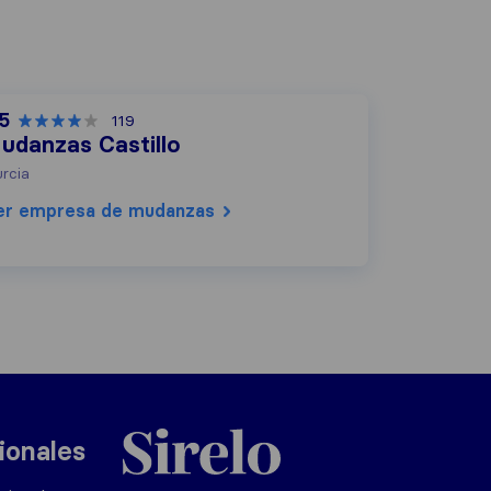
,5
119
udanzas Castillo
rcia
er empresa de mudanzas
Sirelo.es
ionales