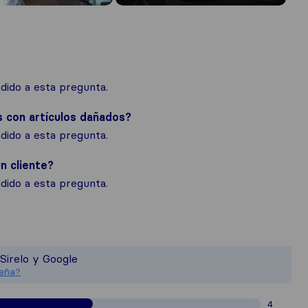
ido a esta pregunta.
s con artículos dañados?
ido a esta pregunta.
n cliente?
ido a esta pregunta.
certe una visión más completa de la 
 es responsable de los estándares de 
Sirelo y Google
 reseñas recopiladas en Sirelo están 
seña?
4