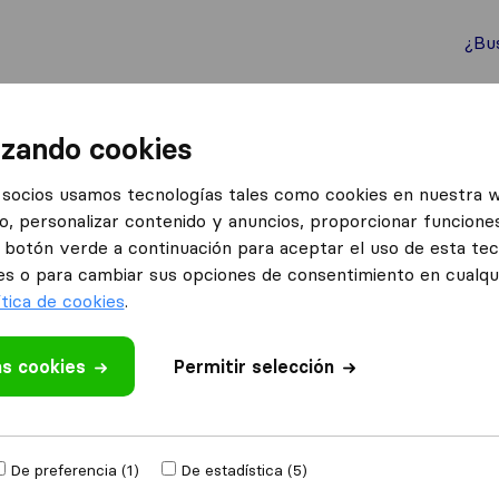
¿Bu
ternacionales
Contenedores marítimos
Servicios
izando cookies
portes y Mudanzas Transcurro
socios usamos tecnologías tales como cookies en nuestra 
o, personalizar contenido y anuncios, proporcionar funciones
nzas
el botón verde a continuación para aceptar el uso de esta te
es o para cambiar sus opciones de consentimiento en cualq
ítica de cookies
.
as cookies
Permitir selección
 valoración
otras
empresas de
De preferencia (1)
De estadística (5)