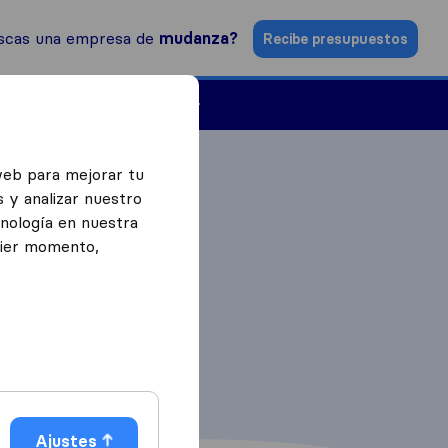
scas una empresa de
mudanza?
Recibe presupuestos
Empresas de mudanzas
web para mejorar tu
 y analizar nuestro
cnología en nuestra
uier momento,
Ajustes