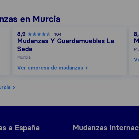
nzas en Murcia
8,9
8
104
Mudanzas Y Guardamuebles La
M
Seda
Mu
Murcia
V
Ver empresa de mudanzas
rcia
s a España
Mudanzas Internac