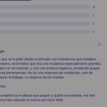
0
1
1
1
gle
que se le pidió desde el principio con insistencia que instalara
aratorio, se le indicó que era una mudanza especialmente grande),
 para ver el material, y con una actitud negativa, emitiendo quejas
stras pertenencias. No es una empresa de mudanzas, solo de
cer el trabajo, no dispone de los medios.
itos.
e complete la mudanza que pagué y quedó incompleta, me han
e han cobrado lo mismo por hora: 60€.