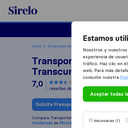
Sirelo.es
Mudanzas
Mudanzas in
Estamos util
Inicio
Empresas de mudanzas
Murcia
Trans
Nosotros y nuestros 
experiencia de usuari
Transportes y Muda
tráfico. Haz clic en 
Transcurro
web. Para más detall
consulte nuestra
Pol
7,0
basado en
6
reseñas de Sirelo y Google
i
Aceptar todas l
Solicita Presupuestos
Escribe una
Compara Transportes y Mudanzas Transcurro con 
Necesarias (1)
mudanzas
de
Murcia