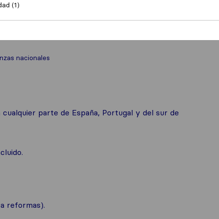
dad (1)
zas nacionales
 cualquier parte de España, Portugal y del sur de
cluido.
ra reformas).