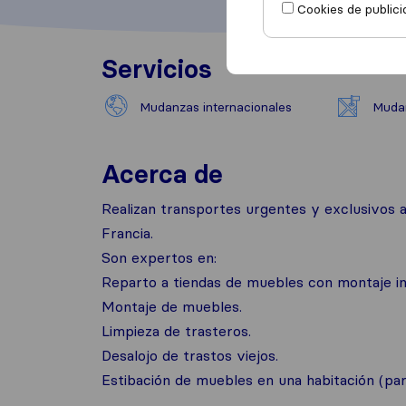
Cookies de publici
Servicios
Mudanzas internacionales
Mudan
Acerca de
Realizan transportes urgentes y exclusivos a
Francia.
Son expertos en:
Reparto a tiendas de muebles con montaje in
Montaje de muebles.
Limpieza de trasteros.
Desalojo de trastos viejos.
Estibación de muebles en una habitación (pa