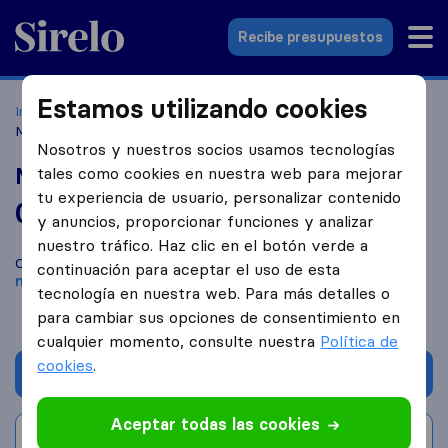
Sirelo.es
Recibe presupuestos
Estamos utilizando cookies
Inicio
Empresas de mudanzas
Murcia
Mudanzas Murcia
MUM
Nosotros y nuestros socios usamos tecnologías
Mudanzas Murcia MUM
tales como cookies en nuestra web para mejorar
tu experiencia de usuario, personalizar contenido
0,0
basado en
0
y anuncios, proporcionar funciones y analizar
reseñas de Sirelo y Google
i
nuestro tráfico. Haz clic en el botón verde a
Compara Mudanzas Murcia MUM con otras
empresas de
continuación para aceptar el uso de esta
mudanzas
de
Murcia
tecnología en nuestra web. Para más detalles o
para cambiar sus opciones de consentimiento en
cualquier momento, consulte nuestra
Política de
cookies
.
Solicita Presupuestos
Aceptar todas las cookies
Escribe una valoración