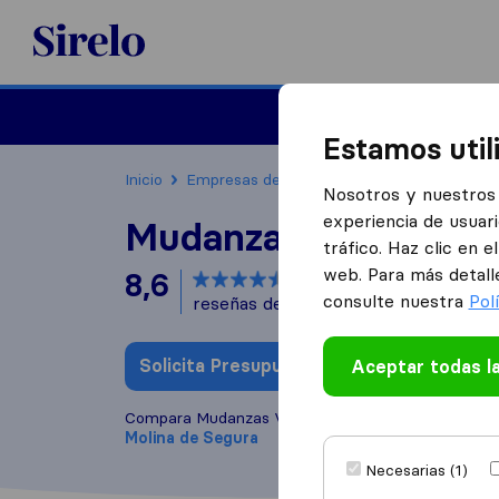
Sirelo.es
Mudanzas
Mudanzas in
Estamos util
Inicio
Empresas de mudanzas
Molina de Segu
Nosotros y nuestros 
experiencia de usuari
Mudanzas V Proyect
tráfico. Haz clic en 
web. Para más detall
8,6
basado en
3
consulte nuestra
Pol
reseñas de Sirelo y Google
i
Solicita Presupuestos
Aceptar todas l
Escribe una
Compara Mudanzas V Proyecta con otras
empres
Molina de Segura
Necesarias (1)