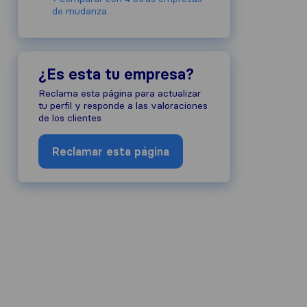
de mudanza.
¿Es esta tu empresa?
Reclama esta página para actualizar
tu perfil y responde a las valoraciones
de los clientes
Reclamar esta página
reputación de la empresa, recopilamos
publicación de otras fuentes.
sujetas a nuestras guías de revisión y