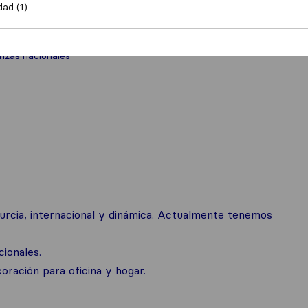
dad (1)
zas nacionales
rcia, internacional y dinámica. Actualmente tenemos
ionales.
oración para oficina y hogar.