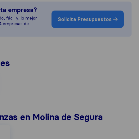
sta empresa?
o, fácil y, lo mejor
Solicita Presupuestos
 4 empresas de
nes
zas en Molina de Segura