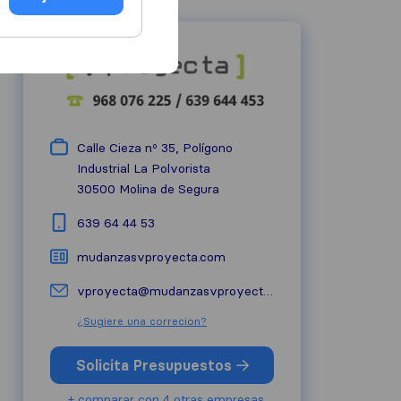
Calle Cieza nº 35, Polígono
Industrial La Polvorista
30500
Molina de Segura
639 64 44 53
mudanzasvproyecta.com
vproyecta@mudanzasvproyecta.com
¿Sugiere una correcion?
Solicita Presupuestos
+ comparar con 4 otras empresas