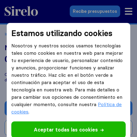
Sirelo.es
Recibe presupuestos
Estamos utilizando cookies
Inicio
Empresas de mudanzas
Madrid
Mudanzas Torres
Nosotros y nuestros socios usamos tecnologías
Mudanzas Torres
tales como cookies en nuestra web para mejorar
0,0
basado en
0
tu experiencia de usuario, personalizar contenido
reseñas de Sirelo y Google
i
y anuncios, proporcionar funciones y analizar
Compara Mudanzas Torres con otras
empresas de mudanzas
nuestro tráfico. Haz clic en el botón verde a
de
Madrid
continuación para aceptar el uso de esta
tecnología en nuestra web. Para más detalles o
para cambiar sus opciones de consentimiento en
cualquier momento, consulte nuestra
Política de
Solicita Presupuestos
cookies
.
Escribe una valoración
Aceptar todas las cookies