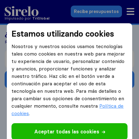
Sirelo.es
Recibe presupuestos
Impulsado por
Tri
Global
Estamos utilizando cookies
¿Buscas una empresa de mudanzas?
Recibe 5 presupuestos en 3 pasos
Nosotros y nuestros socios usamos tecnologías
tales como cookies en nuestra web para mejorar
Me mudo de
tu experiencia de usuario, personalizar contenido
y anuncios, proporcionar funciones y analizar
nuestro tráfico. Haz clic en el botón verde a
Recibe presupuestos
continuación para aceptar el uso de esta
tecnología en nuestra web. Para más detalles o
4.3
793 Reseñas de Google
para cambiar sus opciones de consentimiento en
cualquier momento, consulte nuestra
Política de
cookies
.
Aceptar todas las cookies