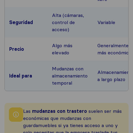
Alta (cámaras,
Seguridad
control de
Variable
acceso)
Algo más
Generalmente
Precio
elevado
más económico
Mudanzas con
Almacenamient
Ideal para
almacenamiento
a largo plazo
temporal
Las
mudanzas con trastero
suelen ser más
económicas que mudanzas con
guardamuebles si ya tienes acceso a uno y
solo necesitas que la empresa traslade tus