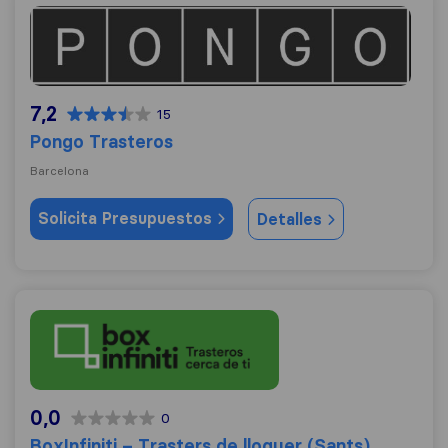
Pongo Trasteros
7,2
15
Pongo Trasteros
Barcelona
Solicita Presupuestos
Detalles
BoxInfiniti – Trasters de lloguer (Sants)
0,0
0
BoxInfiniti – Trasters de lloguer (Sants)