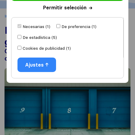
Permitir selección
Inicio
Mudanzas nacionales en España
Guardamuebles
Necesarias (1)
De preferencia (1)
Mudanzas y
De estadística (5)
guardamuebles en 2026
Cookies de publicidad (1)
Guía completa de precios en España y
consejos
Ajustes