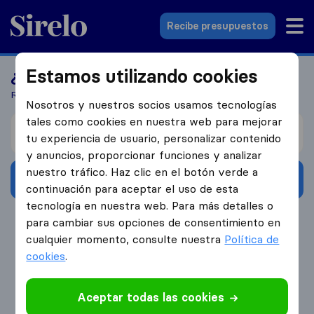
Sirelo.es
Recibe presupuestos
Estamos utilizando cookies
¿Buscas una empresa de mudanzas?
Recibe 5 presupuestos en 3 pasos
Nosotros y nuestros socios usamos tecnologías
tales como cookies en nuestra web para mejorar
Me mudo de
tu experiencia de usuario, personalizar contenido
y anuncios, proporcionar funciones y analizar
nuestro tráfico. Haz clic en el botón verde a
Recibe presupuestos
continuación para aceptar el uso de esta
tecnología en nuestra web. Para más detalles o
4.3
793 Reseñas de Google
para cambiar sus opciones de consentimiento en
cualquier momento, consulte nuestra
Política de
cookies
.
Aceptar todas las cookies