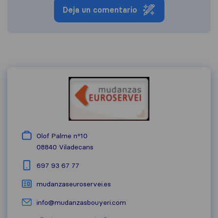
Deja un comentario
Olof Palme nº10
08840
Viladecans
697 93 67 77
mudanzaseuroservei.es
info@mudanzasbouyeri.com