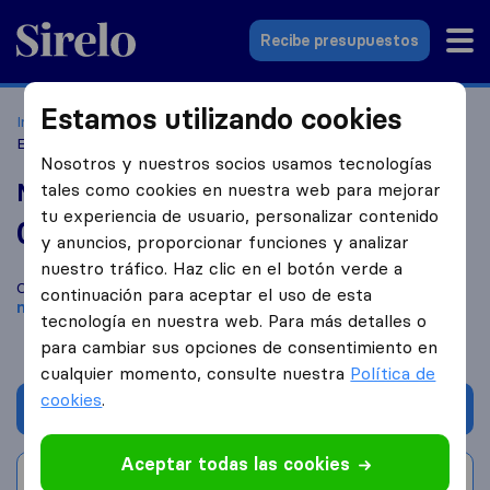
Sirelo.es
Recibe presupuestos
Estamos utilizando cookies
Inicio
Empresas de mudanzas
Viladecans
Mudanzas
Euroservei
Nosotros y nuestros socios usamos tecnologías
Mudanzas Euroservei
tales como cookies en nuestra web para mejorar
tu experiencia de usuario, personalizar contenido
0,0
basado en
0
y anuncios, proporcionar funciones y analizar
reseñas de Sirelo y Google
i
nuestro tráfico. Haz clic en el botón verde a
Compara Mudanzas Euroservei con otras
empresas de
continuación para aceptar el uso de esta
mudanzas
de
Viladecans
tecnología en nuestra web. Para más detalles o
para cambiar sus opciones de consentimiento en
cualquier momento, consulte nuestra
Política de
cookies
.
Solicita Presupuestos
Aceptar todas las cookies
Escribe una valoración