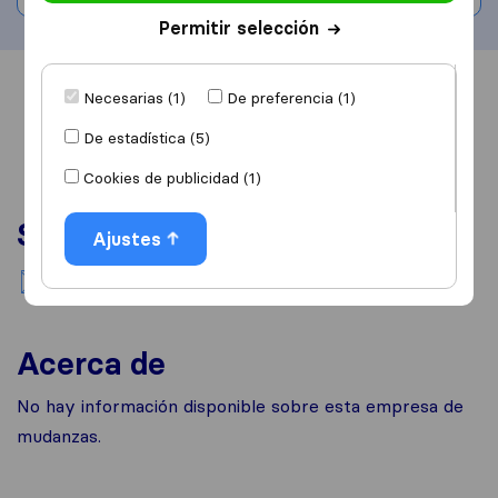
Permitir selección
Información
Valoraciones
Fuentes
Necesarias (1)
De preferencia (1)
De estadística (5)
Cookies de publicidad (1)
Servicios
Ajustes
Mudanzas nacionales
Acerca de
No hay información disponible sobre esta empresa de
mudanzas.