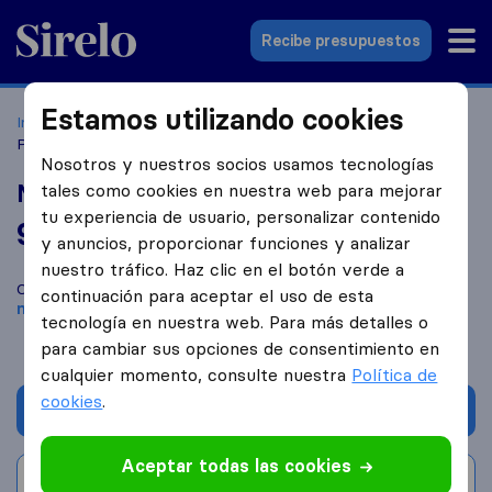
Sirelo.es
Recibe presupuestos
Estamos utilizando cookies
Inicio
Empresas de mudanzas
Viladecans
Mudanzas
Popeye S.L.
Nosotros y nuestros socios usamos tecnologías
Mudanzas Popeye S.L.
tales como cookies en nuestra web para mejorar
tu experiencia de usuario, personalizar contenido
9,6
basado en
140
y anuncios, proporcionar funciones y analizar
reseñas de Sirelo y Google
i
nuestro tráfico. Haz clic en el botón verde a
Compara Mudanzas Popeye S.L. con otras
empresas de
continuación para aceptar el uso de esta
mudanzas
de
Viladecans
tecnología en nuestra web. Para más detalles o
para cambiar sus opciones de consentimiento en
cualquier momento, consulte nuestra
Política de
cookies
.
Solicita Presupuestos
Aceptar todas las cookies
Escribe una valoración