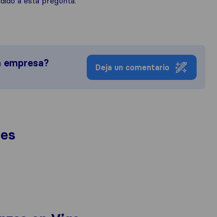
ido a esta pregunta.
a empresa?
Deja un comentario
nes