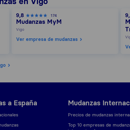
nzas en Vigo
9,8
9
174
Mudanzas MyM
M
T
Vigo
Vi
Ver empresa de mudanzas
V
igo
s a España
Mudanzas Internac
cionales
Precios de mudanzas interna
mudanzas
Top 10 empresas de mudanz