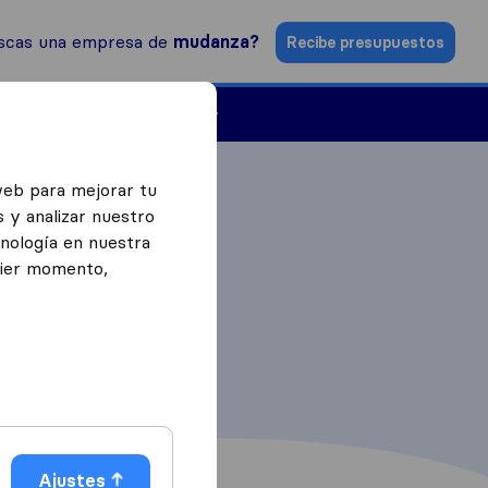
scas una empresa de
mudanza?
Recibe presupuestos
Empresas de mudanzas
web para mejorar tu
 y analizar nuestro
cnología en nuestra
uier momento,
Ajustes