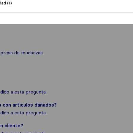
dad (1)
mpresa de mudanzas.
ido a esta pregunta.
s con artículos dañados?
ido a esta pregunta.
n cliente?