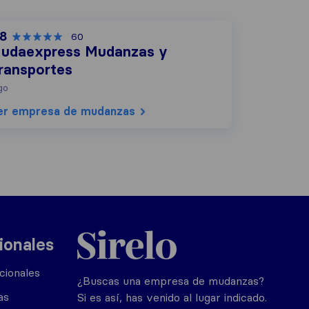
,8
60
udaexpress Mudanzas y
ransportes
go
er empresa de mudanzas
Sirelo.es
ionales
cionales
¿Buscas una empresa de mudanzas?
as
Si es así, has venido al lugar indicado.