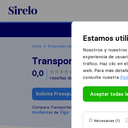
Sirelo.es
Mudanzas
Mudanzas in
Estamos util
Inicio
Empresas de mudanzas
Vigo
Transpo
Nosotros y nuestros 
experiencia de usuari
Transportes Y Muda
tráfico. Haz clic en 
web. Para más detall
0,0
basado en
0
consulte nuestra
Pol
reseñas de Sirelo y Google
i
Solicita Presupuestos
Aceptar todas l
Escribe una
Compara Transportes Y Mudanzas Fm con otras
e
mudanzas
de
Vigo
Necesarias (1)