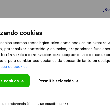
¿Bu
ternacionales
Contenedores marítimos
Servicios
izando cookies
rtes Y Mudanzas Fm
socios usamos tecnologías tales como cookies en nuestra 
o, personalizar contenido y anuncios, proporcionar funciones
nzas Fm
el botón verde a continuación para aceptar el uso de esta te
es o para cambiar sus opciones de consentimiento en cualq
ítica de cookies
.
as cookies
 valoración
Permitir selección
mpresas de
De preferencia (1)
De estadística (5)