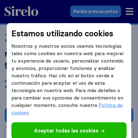
Sirelo.es
Recibe presupuestos
Estamos utilizando cookies
Inicio
Empresas de mudanzas
Vigo
Mudaexpress
Mudanzas y Transportes
Nosotros y nuestros socios usamos tecnologías
Mudaexpress Mudanzas y Transportes
tales como cookies en nuestra web para mejorar
tu experiencia de usuario, personalizar contenido
9,8
basado en
60
y anuncios, proporcionar funciones y analizar
reseñas de Sirelo y Google
i
nuestro tráfico. Haz clic en el botón verde a
Compara Mudaexpress Mudanzas y Transportes con otras
continuación para aceptar el uso de esta
empresas de mudanzas
de
Vigo
tecnología en nuestra web. Para más detalles o
para cambiar sus opciones de consentimiento en
cualquier momento, consulte nuestra
Política de
cookies
.
Solicita Presupuestos
Aceptar todas las cookies
Escribe una valoración