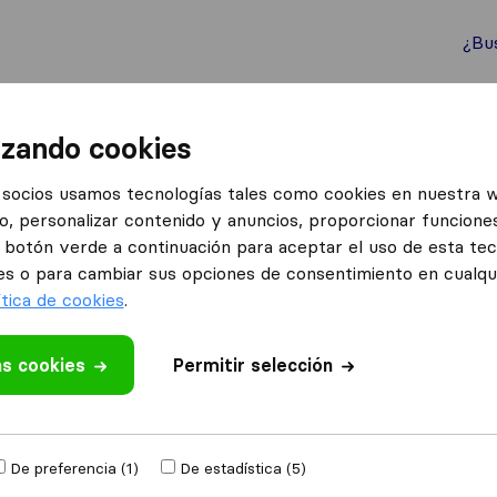
¿Bu
ternacionales
Contenedores marítimos
Servicios
izando cookies
danzas Casovalle
socios usamos tecnologías tales como cookies en nuestra 
o, personalizar contenido y anuncios, proporcionar funciones
el botón verde a continuación para aceptar el uso de esta te
es o para cambiar sus opciones de consentimiento en cualq
ítica de cookies
.
as cookies
 valoración
Permitir selección
 de mudanzas
de
De preferencia (1)
De estadística (5)