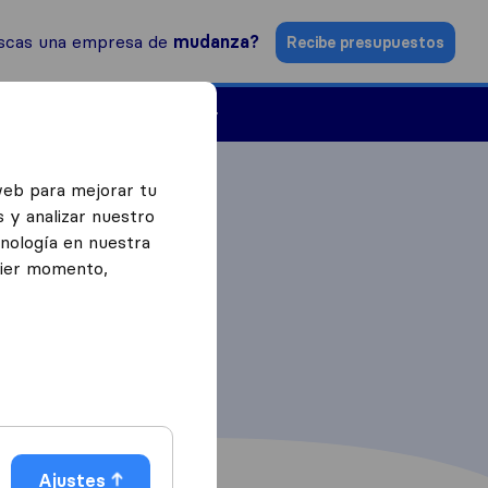
scas una empresa de
mudanza?
Recibe presupuestos
Empresas de mudanzas
web para mejorar tu
 y analizar nuestro
cnología en nuestra
uier momento,
Ajustes