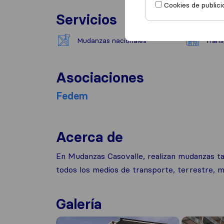
Cookies de publici
Servicios
Mudanzas nacionales
Trans
Asociaciones
Fedem
Acerca de
En Mudanzas Casovalle, realizan mudanzas tan
todos los medios de transporte, terrestre, m
Galería