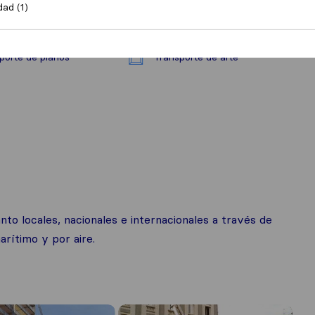
dad (1)
porte de pianos
Transporte de arte
to locales, nacionales e internacionales a través de
arítimo y por aire.