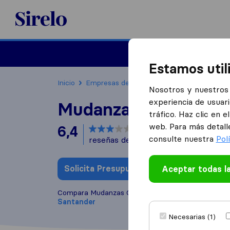
Sirelo.es
Mudanzas
Mudanzas in
Estamos util
Inicio
Empresas de mudanzas
Santander
Mu
Nosotros y nuestros 
experiencia de usuari
Mudanzas Casovalle
tráfico. Haz clic en 
web. Para más detall
6,4
basado en
11
consulte nuestra
Pol
reseñas de Sirelo y Google
i
Solicita Presupuestos
Aceptar todas l
Escribe una
Compara Mudanzas Casovalle con otras
empresas
Santander
Necesarias (1)