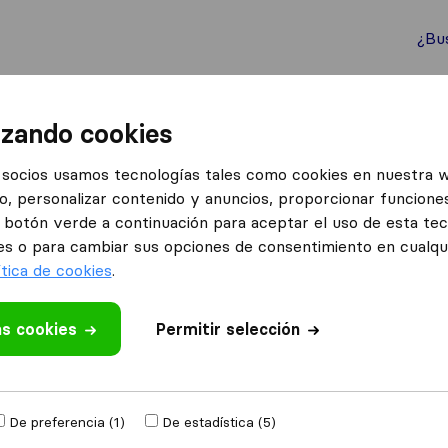
¿Bu
ternacionales
Contenedores marítimos
Servicios
izando cookies
tes Internacionales Ferris
socios usamos tecnologías tales como cookies en nuestra 
o, personalizar contenido y anuncios, proporcionar funciones
ionales
el botón verde a continuación para aceptar el uso de esta te
es o para cambiar sus opciones de consentimiento en cualq
ítica de cookies
.
as cookies
Permitir selección
 valoración
ras
empresas de
De preferencia (1)
De estadística (5)