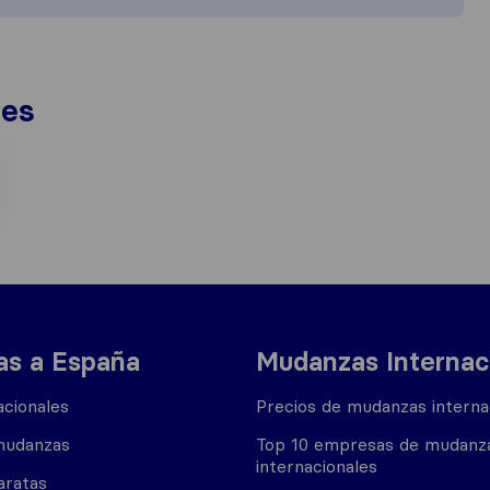
nes
s a España
Mudanzas Internac
cionales
Precios de mudanzas interna
mudanzas
Top 10 empresas de mudanz
internacionales
aratas