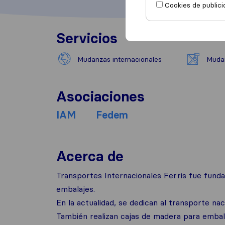
Cookies de publici
Servicios
Mudanzas internacionales
Mudan
Asociaciones
IAM
Fedem
Acerca de
Transportes Internacionales Ferris fue funda
embalajes.
En la actualidad, se dedican al transporte na
También realizan cajas de madera para embal