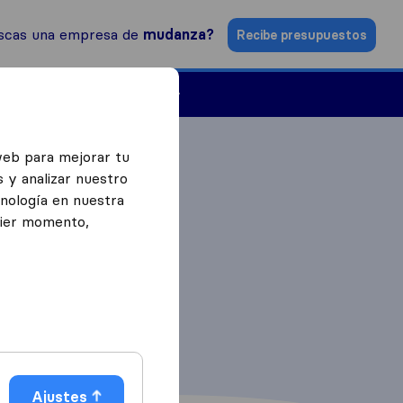
scas una empresa de
mudanza?
Recibe presupuestos
Empresas de mudanzas
web para mejorar tu
 y analizar nuestro
cnología en nuestra
uier momento,
Ajustes