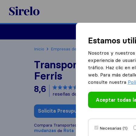
Sirelo.es
Mudanzas
Mudanzas in
Estamos util
Inicio
Empresas de mudanzas
Rota
Transpor
Nosotros y nuestros 
experiencia de usuari
Transportes Internac
tráfico. Haz clic en 
Ferris
web. Para más detall
consulte nuestra
Pol
8,6
basado en
41
reseñas de Sirelo y Google
i
Aceptar todas l
Solicita Presupuestos
Escribe una
Compara Transportes Internacionales Ferris con ot
Necesarias (1)
mudanzas
de
Rota