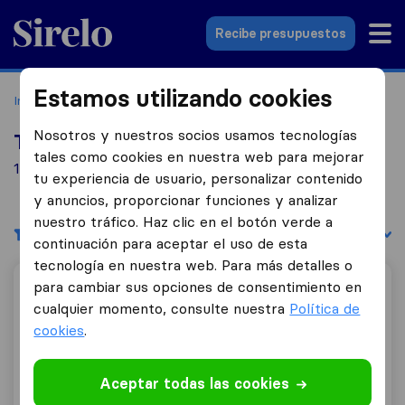
Sirelo.es
Recibe presupuestos
Estamos utilizando cookies
Inicio
Empresas de mudanzas
Rota
Nosotros y nuestros socios usamos tecnologías
Top 10 empresas de mudanzas en Rota
tales como cookies en nuestra web para mejorar
1 empresas de mudanzas encontradas en Rota
tu experiencia de usuario, personalizar contenido
y anuncios, proporcionar funciones y analizar
nuestro tráfico. Haz clic en el botón verde a
Filtrar
Ordenar por:
continuación para aceptar el uso de esta
tecnología en nuestra web. Para más detalles o
para cambiar sus opciones de consentimiento en
Transportes Internacionales Ferris
cualquier momento, consulte nuestra
Política de
cookies
.
8,6
41
Aceptar todas las cookies
Transportes Internacionales Ferris