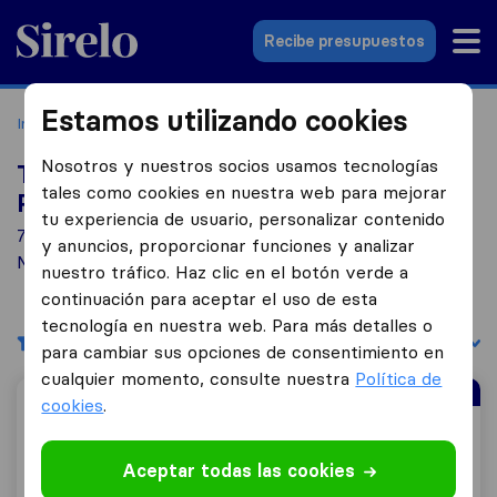
Sirelo.es
Recibe presupuestos
Estamos utilizando cookies
Inicio
Empresas de mudanzas
Pineda de Mar
Nosotros y nuestros socios usamos tecnologías
Top 10 empresas de mudanzas en
tales como cookies en nuestra web para mejorar
Pineda de Mar
tu experiencia de usuario, personalizar contenido
7 empresas de mudanzas encontradas en Pineda de
y anuncios, proporcionar funciones y analizar
Mar
nuestro tráfico. Haz clic en el botón verde a
continuación para aceptar el uso de esta
tecnología en nuestra web. Para más detalles o
Filtrar
Ordenar por:
para cambiar sus opciones de consentimiento en
cualquier momento, consulte nuestra
Política de
Empresa de Mudanzas Mejor Valorada
cookies
.
Mudanzas Faro
Aceptar todas las cookies