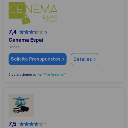
Cenema Espai
7,4
2
Cenema Espai
Blanes
Solicita Presupuestos
Detalles
"Profesional"
2 valoraciones como
Mudanzas Elido
7,5
1