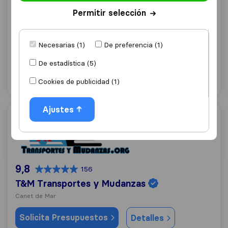
9,6
118
Permitir selección
Mudanzas Faro
Pineda de Mar
Necesarias (1)
De preferencia (1)
Solicita Presupuestos
Detalles
De estadística (5)
Cookies de publicidad (1)
"Profesional"
6 valoraciones como
Ajustes
T&M Transportes y Mudanzas
9,8
156
T&M Transportes y Mudanzas
Canet de Mar
Solicita Presupuestos
Detalles