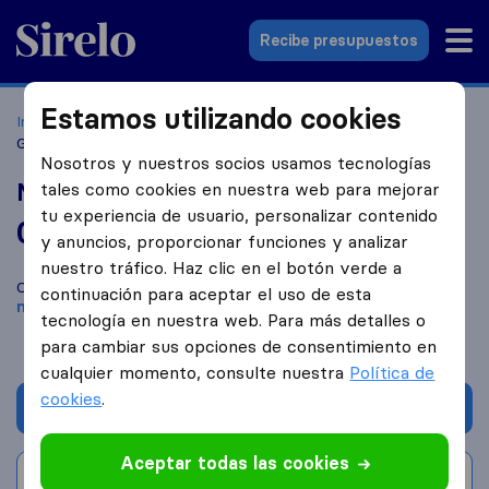
Sirelo.es
Recibe presupuestos
Estamos utilizando cookies
Inicio
Empresas de mudanzas
Móstoles
Mudanzas
Grupo ABC
Nosotros y nuestros socios usamos tecnologías
Mudanzas Grupo ABC
tales como cookies en nuestra web para mejorar
tu experiencia de usuario, personalizar contenido
0,0
basado en
0
y anuncios, proporcionar funciones y analizar
reseñas de Sirelo y Google
i
nuestro tráfico. Haz clic en el botón verde a
Compara Mudanzas Grupo ABC con otras
empresas de
continuación para aceptar el uso de esta
mudanzas
de
Mostoles
tecnología en nuestra web. Para más detalles o
para cambiar sus opciones de consentimiento en
cualquier momento, consulte nuestra
Política de
cookies
.
Solicita Presupuestos
Aceptar todas las cookies
Escribe una valoración