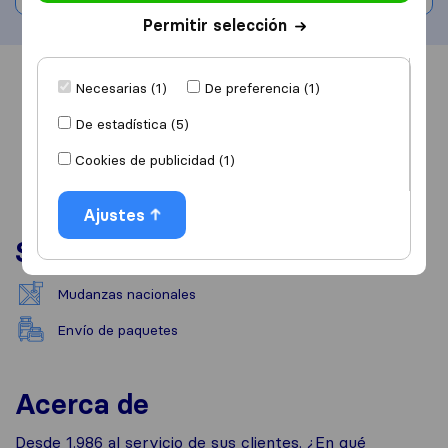
Permitir selección
Información
Valoraciones
Fuentes
Necesarias (1)
De preferencia (1)
De estadística (5)
Cookies de publicidad (1)
Ajustes
Servicios
Mudanzas nacionales
Envío de paquetes
Acerca de
Desde 1.986 al servicio de sus clientes. ¿En qué