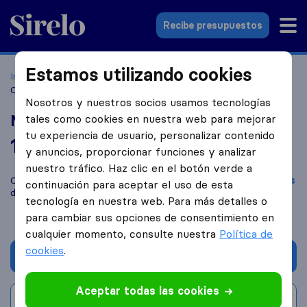
Sirelo.es
Recibe presupuestos
Estamos utilizando cookies
Inicio
Empresas de mudanzas
Móstoles
Mudanzas
Corona
Nosotros y nuestros socios usamos tecnologías
Mudanzas Corona
tales como cookies en nuestra web para mejorar
tu experiencia de usuario, personalizar contenido
10,0
basado en
677
y anuncios, proporcionar funciones y analizar
reseñas de Sirelo y Google
i
nuestro tráfico. Haz clic en el botón verde a
Compara Mudanzas Corona con otras
empresas de mudanzas
continuación para aceptar el uso de esta
de
Móstoles
tecnología en nuestra web. Para más detalles o
para cambiar sus opciones de consentimiento en
cualquier momento, consulte nuestra
Política de
cookies
.
Solicita Presupuestos
Aceptar todas las cookies
Escribe una valoración