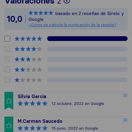
Valoraciones
2
Sirelo no es resp
basado en
2
reseñas de Sirelo y
Todas las reseñas
10,0
Google
¿Cómo se calcula la puntuación de la reseña?
Silvia Garcia
12 octubre, 2022
en Google
M.Carmen Saucedo
15 junio, 2022
en Google