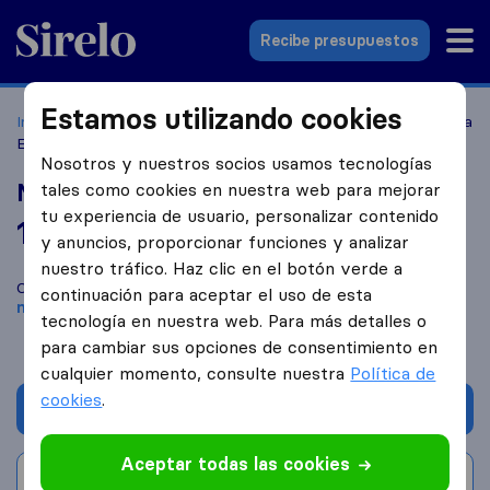
Sirelo.es
Recibe presupuestos
Estamos utilizando cookies
Inicio
Empresas de mudanzas
Málaga
Mudanzas Malaga
Express
Nosotros y nuestros socios usamos tecnologías
Mudanzas Malaga Express
tales como cookies en nuestra web para mejorar
tu experiencia de usuario, personalizar contenido
10,0
basado en
2
y anuncios, proporcionar funciones y analizar
reseñas de Sirelo y Google
i
nuestro tráfico. Haz clic en el botón verde a
Compara Mudanzas Malaga Express con otras
empresas de
continuación para aceptar el uso de esta
mudanzas
de
Málaga
tecnología en nuestra web. Para más detalles o
para cambiar sus opciones de consentimiento en
cualquier momento, consulte nuestra
Política de
cookies
.
Solicita Presupuestos
Aceptar todas las cookies
Escribe una valoración