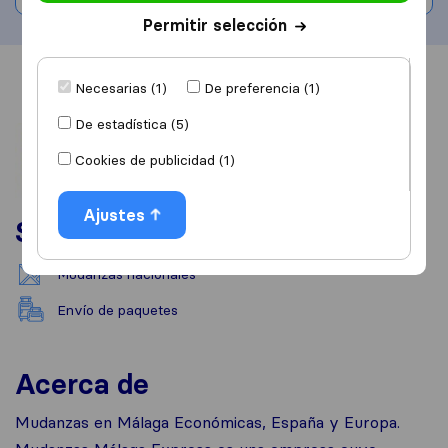
Permitir selección
Información
Valoraciones
Fuentes
Necesarias (1)
De preferencia (1)
De estadística (5)
Cookies de publicidad (1)
Ajustes
Servicios
Mudanzas nacionales
Envío de paquetes
Acerca de
Mudanzas en Málaga Económicas, España y Europa.