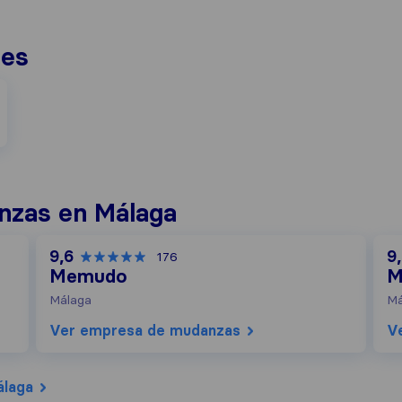
nes
nzas en Málaga
9,6
9
176
Memudo
M
Málaga
Má
Ver empresa de mudanzas
V
álaga