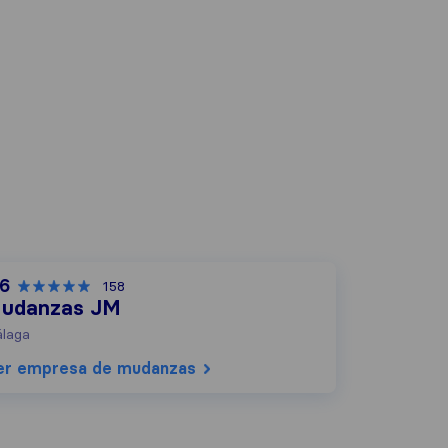
,6
158
udanzas JM
laga
er empresa de mudanzas