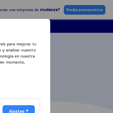
scas una empresa de
mudanza?
Recibe presupuestos
Empresas de mudanzas
web para mejorar tu
 y analizar nuestro
cnología en nuestra
uier momento,
Ajustes