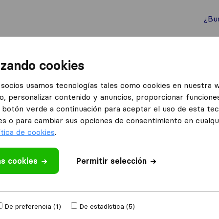
¿Bu
ternacionales
Contenedores marítimos
Servicios
izando cookies
nzas Málaga La Biznaga
socios usamos tecnologías tales como cookies en nuestra 
o, personalizar contenido y anuncios, proporcionar funciones
 Biznaga
el botón verde a continuación para aceptar el uso de esta te
es o para cambiar sus opciones de consentimiento en cualq
ítica de cookies
.
as cookies
 valoración
Permitir selección
mpresas de
De preferencia (1)
De estadística (5)