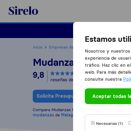
Sirelo.es
Mudanzas
Mudanzas in
Estamos util
Inicio
Empresas de mudanzas
Málaga
Muda
Nosotros y nuestros 
experiencia de usuari
Mudanzas Málaga La
tráfico. Haz clic en 
web. Para más detall
9,8
basado en
145
consulte nuestra
Pol
reseñas de Sirelo y Google
i
Solicita Presupuestos
Aceptar todas l
Escribe una
Compara Mudanzas Málaga La Biznaga con otras
e
mudanzas
de
Málaga
Necesarias (1)