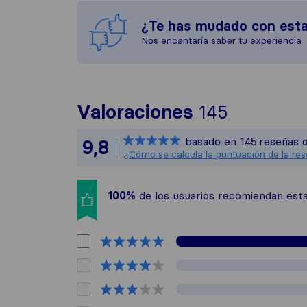
¿Te has mudado con est
Nos encantaría saber tu experiencia
Para ofre
Valoraciones
145
Sirelo no
basado en
145
reseñas d
9,8
Todas las
¿Cómo se calcula la puntuación de la re
100%
de los usuarios recomiendan es