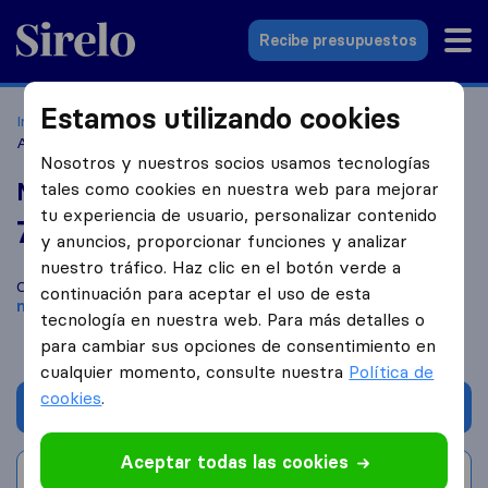
Sirelo.es
Recibe presupuestos
Estamos utilizando cookies
Inicio
Empresas de mudanzas
Málaga
Mudanzas
Andalucía
Nosotros y nuestros socios usamos tecnologías
Mudanzas Andalucía
tales como cookies en nuestra web para mejorar
tu experiencia de usuario, personalizar contenido
7,4
basado en
13
y anuncios, proporcionar funciones y analizar
reseñas de Sirelo y Google
i
nuestro tráfico. Haz clic en el botón verde a
Compara Mudanzas Andalucía con otras
empresas de
continuación para aceptar el uso de esta
mudanzas
de
Malaga
tecnología en nuestra web. Para más detalles o
para cambiar sus opciones de consentimiento en
cualquier momento, consulte nuestra
Política de
cookies
.
Solicita Presupuestos
Aceptar todas las cookies
Escribe una valoración