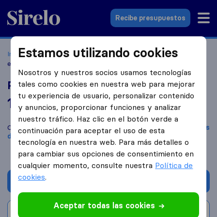
Sirelo.es
Recibe presupuestos
Estamos utilizando cookies
Inicio
Empresas de mudanzas
Madrid
Portes Mudanzas
express madrid
Nosotros y nuestros socios usamos tecnologías
Portes Mudanzas express madrid
tales como cookies en nuestra web para mejorar
tu experiencia de usuario, personalizar contenido
10,0
basado en
12
y anuncios, proporcionar funciones y analizar
reseñas de Sirelo y Google
i
nuestro tráfico. Haz clic en el botón verde a
Compara Portes Mudanzas express madrid con otras
empresas
continuación para aceptar el uso de esta
de mudanzas
de
Madrid
tecnología en nuestra web. Para más detalles o
para cambiar sus opciones de consentimiento en
cualquier momento, consulte nuestra
Política de
cookies
.
Solicita Presupuestos
Aceptar todas las cookies
Escribe una valoración