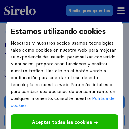
Sirelo.es
Recibe presupuestos
Estamos utilizando cookies
Inicio
Empresas de mudanzas
Madrid
Mudanzas Lienzo
Nosotros y nuestros socios usamos tecnologías
Mudanzas Lienzo
tales como cookies en nuestra web para mejorar
10,0
basado en
138
tu experiencia de usuario, personalizar contenido
reseñas de Sirelo y Google
i
y anuncios, proporcionar funciones y analizar
Compara Mudanzas Lienzo con otras
empresas de mudanzas
nuestro tráfico. Haz clic en el botón verde a
de
Madrid
continuación para aceptar el uso de esta
tecnología en nuestra web. Para más detalles o
para cambiar sus opciones de consentimiento en
cualquier momento, consulte nuestra
Política de
Solicita Presupuestos
cookies
.
Escribe una valoración
Aceptar todas las cookies