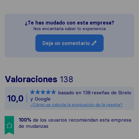
¿Te has mudado con esta empresa?
Nos encantaría saber tu experiencia
Deja un comentario
Para ofrecerte un
Valoraciones
138
Sirelo no es resp
basado en
138
reseñas de Sirelo
Todas las reseñas
10,0
y Google
¿Cómo se calcula la puntuación de la reseña?
100%
de los usuarios recomiendan esta empresa
de mudanzas