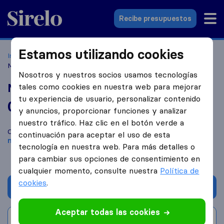
Sirelo.es
Recibe presupuestos
Estamos utilizando cookies
Inicio
Empresas de mudanzas
Madrid
MudanzasjohanJVG
Nosotros y nuestros socios usamos tecnologías
MudanzasjohanJVG
tales como cookies en nuestra web para mejorar
tu experiencia de usuario, personalizar contenido
0,0
basado en
0
y anuncios, proporcionar funciones y analizar
reseñas de Sirelo y Google
i
nuestro tráfico. Haz clic en el botón verde a
Compara MudanzasjohanJVG con otras
empresas de
continuación para aceptar el uso de esta
mudanzas
de
Madrid
tecnología en nuestra web. Para más detalles o
para cambiar sus opciones de consentimiento en
cualquier momento, consulte nuestra
Política de
cookies
.
Solicita Presupuestos
Aceptar todas las cookies
Escribe una valoración