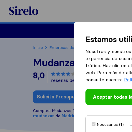
Sirelo.es
Mudanzas
Mudanzas in
Estamos util
Inicio
Empresas de mudanzas
Madrid
Mudan
Nosotros y nuestros 
experiencia de usuari
Mudanzas Madrid Se
tráfico. Haz clic en 
web. Para más detall
8,0
basado en
451
consulte nuestra
Pol
reseñas de Sirelo y Google
i
Solicita Presupuestos
Aceptar todas l
Escribe una
Compara Mudanzas Madrid Segoviana con otras
e
mudanzas
de
Madrid
Necesarias (1)