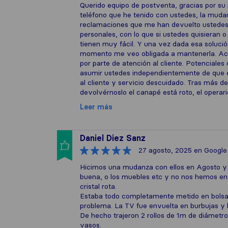
Querido equipo de postventa, gracias por s
teléfono que he tenido con ustedes, la mudan
reclamaciones que me han devuelto ustedes f
personales, con lo que si ustedes quisieran 
tienen muy fácil. Y una vez dada esa solució
momento me veo obligada a mantenerla. Actu
por parte de atención al cliente. Potenciale
asumir ustedes independientemente de que e
al cliente y servicio descuidado. Tras más de
devolvérnoslo el canapé está roto, el operari
Leer más
Daniel Diez Sanz
27 agosto, 2025
en Google
Hicimos una mudanza con ellos en Agosto y l
buena, o los muebles etc y no nos hemos en
cristal rota.
Estaba todo completamente metido en bolsas 
problema. La TV fue envuelta en burbujas y 
De hecho trajeron 2 rollos de 1m de diámetro
vasos.