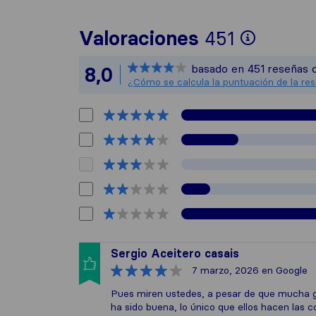
Para of
Valoraciones
451
Sirelo 
basado en
451
reseñas d
8,0
Todas l
¿Cómo se calcula la puntuación de la re
Sergio Aceitero casais
7 marzo, 2026
en Google
Pues miren ustedes, a pesar de que mucha gen
ha sido buena, lo único que ellos hacen las 