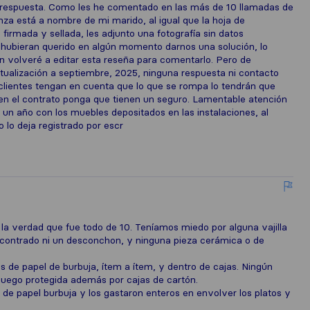
u respuesta. Como les he comentado en las más de 10 llamadas de
za está a nombre de mi marido, al igual que la hoja de
irmada y sellada, les adjunto una fotografía sin datos
o hubieran querido en algún momento darnos una solución, lo
n volveré a editar esta reseña para comentarlo. Pero de
alización a septiembre, 2025, ninguna respuesta ni contacto
s clientes tengan en cuenta que lo que se rompa lo tendrán que
n el contrato ponga que tienen un seguro. Lamentable atención
 un año con los muebles depositados en las instalaciones, al
o lo deja registrado por escr
a verdad que fue todo de 10. Teníamos miedo por alguna vajilla
contrado ni un desconchon, y ninguna pieza cerámica o de
de papel de burbuja, ítem a ítem, y dentro de cajas. Ningún
luego protegida además por cajas de cartón.
 de papel burbuja y los gastaron enteros en envolver los platos y