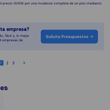
l precio (630€ por una mudanza completa de un piso mediano)
sta empresa?
o, fácil y, lo mejor
Solicita Presupuestos
 4 empresas de
1
2
3
nes