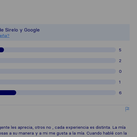
recerte una visión más completa de l
no es responsable de los estándares d
e Sirelo y Google
as reseñas recopiladas en Sirelo está
seña?
5
2
0
1
6
te les aprecia, otros no , cada experiencia es distinta. La mía
cosas a su manera y a mi me gusta a la mía. Cuando hablé con la