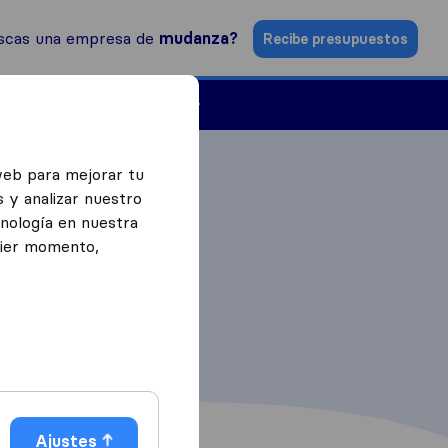
scas una empresa de
mudanza?
Recibe presupuestos
Empresas de mudanzas
web para mejorar tu
 y analizar nuestro
cnología en nuestra
uier momento,
Ajustes