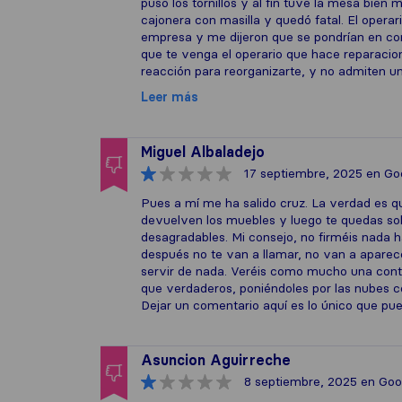
puso los tornillos y al fin tuve la mesa bien
cajonera con masilla y quedó fatal. El operar
empresa y me dijeron que se pondrían en co
que te venga el operario que hace reparacio
reacción para reorganizarte, y no admiten un
Leer más
Miguel Albaladejo
17 septiembre, 2025
en Go
Pues a mí me ha salido cruz. La verdad es q
devuelven los muebles y luego te quedas sol
desagradables. Mi consejo, no firméis nada ha
después no te van a llamar, no van a aparec
servir de nada. Veréis como mucho una cont
que verdaderos, poniéndoles por las nubes co
Dejar un comentario aquí es lo único que pu
Asuncion Aguirreche
8 septiembre, 2025
en Goo