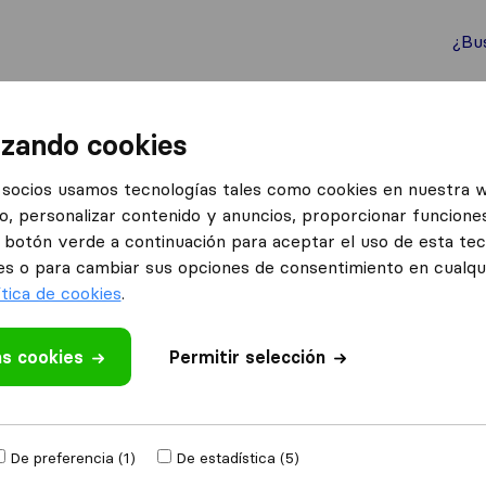
¿Bu
ternacionales
Contenedores marítimos
Servicios
izando cookies
zas Madrid Segoviana
socios usamos tecnologías tales como cookies en nuestra 
o, personalizar contenido y anuncios, proporcionar funciones
goviana
el botón verde a continuación para aceptar el uso de esta te
es o para cambiar sus opciones de consentimiento en cualq
ítica de cookies
.
as cookies
 valoración
Permitir selección
mpresas de
De preferencia (1)
De estadística (5)