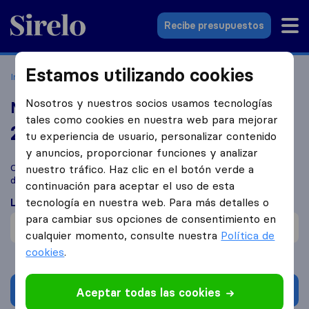
Sirelo.es
Recibe presupuestos
Estamos utilizando cookies
Inicio
Empresas de mudanzas
Madrid
Mudanzas El Cid
Nosotros y nuestros socios usamos tecnologías
Mudanzas El Cid
tales como cookies en nuestra web para mejorar
2,9
basado en
9
tu experiencia de usuario, personalizar contenido
reseñas de Sirelo y Google
i
y anuncios, proporcionar funciones y analizar
Compara Mudanzas El Cid con otras
empresas de mudanzas
nuestro tráfico. Haz clic en el botón verde a
de
Madrid
continuación para aceptar el uso de esta
tecnología en nuestra web. Para más detalles o
Lo que dicen los clientes
para cambiar sus opciones de consentimiento en
Reclamaciones de daños (1)
cualquier momento, consulte nuestra
Política de
cookies
.
Solicita Presupuestos
Aceptar todas las cookies