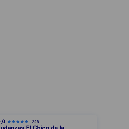
0,0
249
udanzas El Chico de la