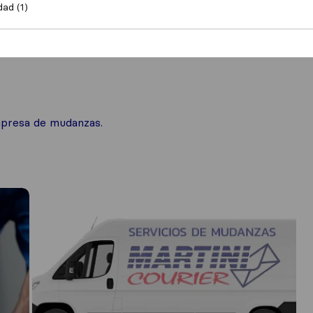
dad (1)
zas nacionales
mpresa de mudanzas.