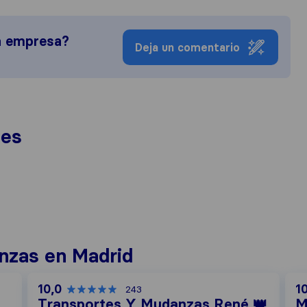
a empresa?
Deja un comentario
nes
nzas en Madrid
10,0
1
243
Transportes Y Mudanzas René 👑
M