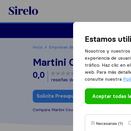
Sirelo.es
Mudanzas
Mudanzas in
Estamos util
Inicio
Empresas de mudanzas
Madrid
Martin
Nosotros y nuestros 
experiencia de usuari
Martini Courier
tráfico. Haz clic en 
web. Para más detall
0,0
basado en
0
consulte nuestra
Pol
reseñas de Sirelo y Google
i
Solicita Presupuestos
Aceptar todas l
Escribe una
Compara Martini Courier con otras
empresas de m
Necesarias (1)