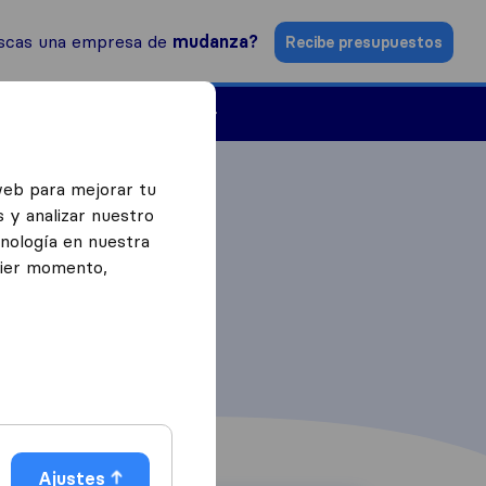
scas una empresa de
mudanza?
Recibe presupuestos
Empresas de mudanzas
web para mejorar tu
 y analizar nuestro
cnología en nuestra
uier momento,
Ajustes