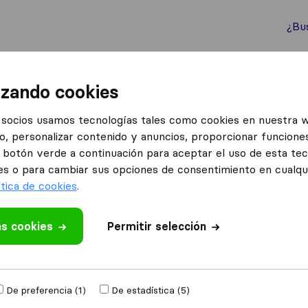
¿Bu
ternacionales
Contenedores marítimos
Servicios
izando cookies
i Courier
socios usamos tecnologías tales como cookies en nuestra 
o, personalizar contenido y anuncios, proporcionar funciones
el botón verde a continuación para aceptar el uso de esta te
es o para cambiar sus opciones de consentimiento en cualq
ítica de cookies
.
as cookies
 valoración
Permitir selección
udanzas
de
Madrid
De preferencia (1)
De estadística (5)