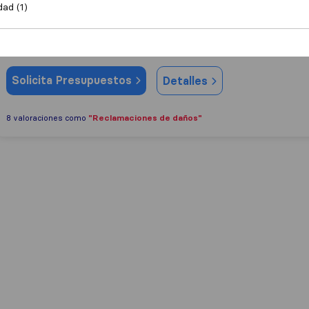
dad (1)
3,7
166
Gil Stauffer
La Puebla de Alfindén
(Sucursal)
Solicita Presupuestos
Detalles
"Reclamaciones de daños"
8 valoraciones como