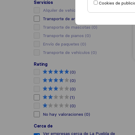
Servicios
Cookies de publici
Alquiler de vehículo con conductor
(0)
Transporte de arte
(1)
Transporte de mascotas
(0)
Transporte de pianos
(0)
Envío de paquetes
(0)
Transporte de vehículos
(0)
Rating
(0)
(0)
(0)
(1)
(0)
No hay valoraciones
(0)
Cerca de
Ver empresas cerca de La Puebla de