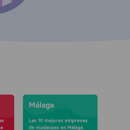
Moving to Málaga
Málaga
as
Las 10 mejores empresas
ia
de mudanzas en Málaga