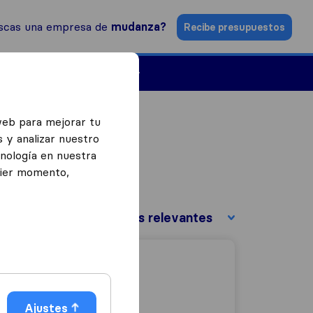
scas una empresa de
mudanza?
Recibe presupuestos
Empresas de mudanzas
web para mejorar tu
 y analizar nuestro
cnología en nuestra
uier momento,
Ordenar por:
Ajustes