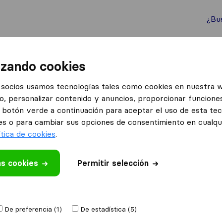
¿Bu
ternacionales
Contenedores marítimos
Servicios
izando cookies
findén
socios usamos tecnologías tales como cookies en nuestra 
o, personalizar contenido y anuncios, proporcionar funciones
 en La Puebla de Alfindén
el botón verde a continuación para aceptar el uso de esta te
Puebla de Alfindén
es o para cambiar sus opciones de consentimiento en cualq
ítica de cookies
.
Resultados
as cookies
Permitir selección
Gil Stauffer
De preferencia (1)
De estadística (5)