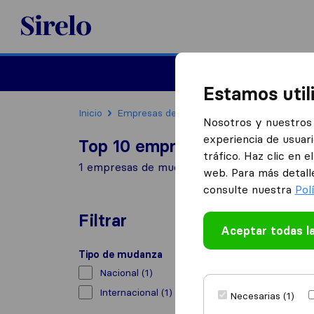
Sirelo.es
Mudanzas
Mudanzas in
Estamos util
Inicio
Empresas de mudanzas
La Puebla de Al
Nosotros y nuestros 
experiencia de usuari
Top 10 empresas de mudanzas
tráfico. Haz clic en 
1 empresas de mudanzas encontradas en La 
web. Para más detall
consulte nuestra
Pol
Filtrar
Aceptar todas l
Tipo de mudanza
Nacional
(1)
Internacional
(1)
Necesarias (1)