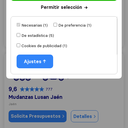
Mudanzas Y Guardamuebles La Seda
Permitir selección
Jaén
(Sucursal)
Solicita Presupuestos
Detalles
Necesarias (1)
De preferencia (1)
De estadística (5)
"Poco profesional"
8 valoraciones como
Cookies de publicidad (1)
Mudanzas Lusan Jaén
Ajustes
9,6
777
Mudanzas Lusan Jaén
Jaén
Solicita Presupuestos
Detalles