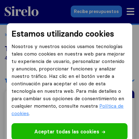
Sirelo.es
Recibe presupuestos
Estamos utilizando cookies
Inicio
Empresas de mudanzas
Jaén
Nosotros y nuestros socios usamos tecnologías
Top 10 empresas de mudanzas en Jaén
tales como cookies en nuestra web para mejorar
4 empresas de mudanzas encontradas en Jaén
tu experiencia de usuario, personalizar contenido
y anuncios, proporcionar funciones y analizar
nuestro tráfico. Haz clic en el botón verde a
Filtrar
Ordenar por:
continuación para aceptar el uso de esta
tecnología en nuestra web. Para más detalles o
Empresa de Mudanzas Mejor Valorada
para cambiar sus opciones de consentimiento en
Mudanzas Y Guardamuebles La Seda
cualquier momento, consulte nuestra
Política de
cookies
.
Aceptar todas las cookies
8,9
104